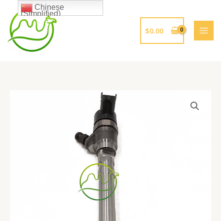
跳
Chinese
(Simplified)
至
内
$
0.00
容