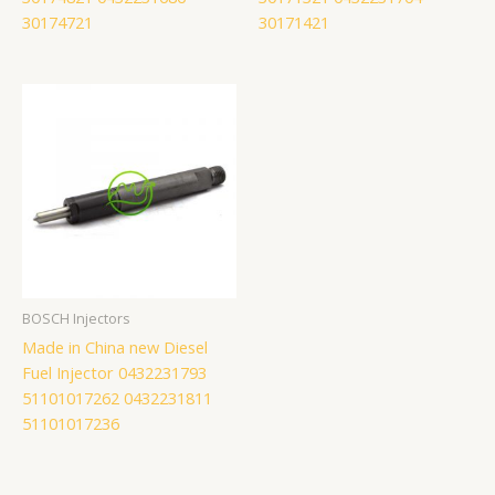
30174721
30171421
BOSCH Injectors
Made in China new Diesel
Fuel Injector 0432231793
51101017262 0432231811
51101017236