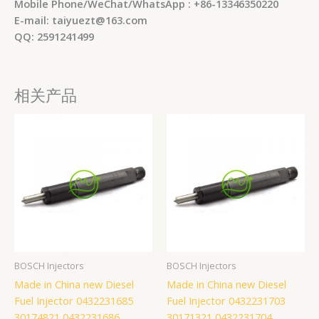
Mobile Phone/WeChat/WhatsApp : +86-13346350220
E-mail: taiyuezt@163.com
QQ: 2591241499
相关产品
BOSCH Injectors
BOSCH Injectors
Made in China new Diesel
Made in China new Diesel
Fuel Injector 0432231685
Fuel Injector 0432231703
30174821 0432231686
30171321 0432231704