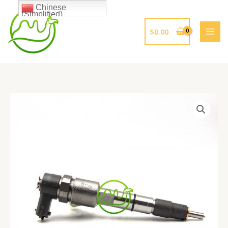
跳
Chinese
(Simplified)
至
内
$
0.00
容