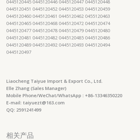
0445120445 0445120446 0445120447 0445120448
0445120451 0445120452 0445120453 0445120459
0445120460 0445120461 0445120462 0455120463
0445120465 0445120468 0445120472 0445120474
0445120477 0445120478 0445120479 0445120480
0445120481 0445120482 0445120485 0445120486
0445120489 0445120492 0445120493 0445120494
0445120497
Liaocheng Taiyue Import & Export Co., Ltd.
Elle Zhang (Sales Manager)
Mobile Phone/WeChat/WhatsApp : +86-13346350220
E-mail: taiyuezt@163.com
QQ: 2591241499
相关产品