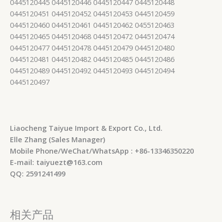
0445120445 0445120446 0445120447 0445120448
0445120451 0445120452 0445120453 0445120459
0445120460 0445120461 0445120462 0455120463
0445120465 0445120468 0445120472 0445120474
0445120477 0445120478 0445120479 0445120480
0445120481 0445120482 0445120485 0445120486
0445120489 0445120492 0445120493 0445120494
0445120497
Liaocheng Taiyue Import & Export Co., Ltd.
Elle Zhang (Sales Manager)
Mobile Phone/WeChat/WhatsApp : +86-13346350220
E-mail: taiyuezt@163.com
QQ: 2591241499
相关产品