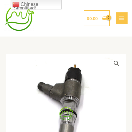
跳
Chinese
(Simplified)
至
内
$
0.00
容