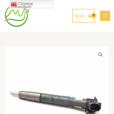
跳
Chinese
(Simplified)
至
内
$
0.00
容