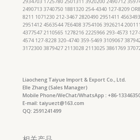
2934703 1725780 2501311 3920200 2490712 3597
2490713 3740750 1881320 254-4340 127-8209 OR8
8211 1071230 212-3467 2820490 2951411 4563493
2951412 4563544 7E6408 3754106 3926214 200111
4377547 2110565 1278216 2225966 293-4573 127-
4574 127-8228 320-4740 359-5469 3109067 3879
3172300 3879427 2113028 2113025 3861769 3707
Liaocheng Taiyue Import & Export Co., Ltd.
Elle Zhang (Sales Manager)
Mobile Phone/WeChat/WhatsApp : +86-1334635
E-mail: taiyuezt@163.com
QQ: 2591241499
相关产品