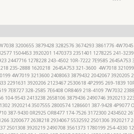
7W7038 3200655 3879428 3282576 3674293 3861776 4W7045
2577 1504453 3920201 1470373 2351401 1278225 241-3239
923 2447716 1278228 243-4502 10R-7222 7E9585 2645A753
8218 235-2888 1620218 2645A753 321-3600 4W7018 321099
-0199 4W7019 3213600 2408063 3879432 2042067 3920205 2
33 2291631 3920206 2123467 2530618 4P2995 269-1839 10
619 7E8727 328-2585 7E6408 OR8469 218-4109 7W7032 238
66 104-9543 2413238 2658106 3879436 2490746 3920213 22
01302 3920214 3507555 2800574 1286601 387-9428 4P9077 
710 387-9430 0R2925 OR8477 174-7526 3172300 2434502 26
1266 3200677 2638218 2934067 5532592 2501306 3920217 2
37 2501308 3920219 2490708 3561373 1780199 254-4330 1