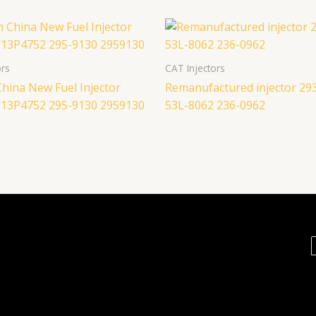
ors
CAT Injectors
hina New Fuel Injector
Remanufactured injector 29
13P4752 295-9130 2959130
53L-8062 236-0962