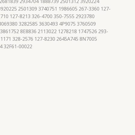
 2681839 2934704 1888739 2501312 3920224
3920225 2501309 3740751 1986605 267-3360 127-
710 127-8213 326-4700 350-7555 2923780
 3069380 3282585 3630493 4P9075 3760509
 3861752 8E8836 2113022 1278218 1747526 293-
21171 328-2576 127-8230 2645A745 8N7005
4 32F61-00022