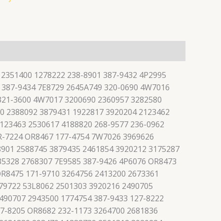
 2351400 1278222 238-8901 387-9432 4P2995
 387-9434 7E8729 2645A749 320-0690 4W7016
 321-3600 4W7017 3200690 2360957 3282580
0 2388092 3879431 1922817 3920204 2123462
123463 2530617 4188820 268-9577 236-0962
R-7224 OR8467 177-4754 7W7026 3969626
8901 2588745 3879435 2461854 3920212 3175287
35328 2768307 7E9585 387-9426 4P6076 OR8473
OR8475 171-9710 3264756 2413200 2673361
79722 53L8062 2501303 3920216 2490705
490707 2943500 1774754 387-9433 127-8222
27-8205 OR8682 232-1173 3264700 2681836