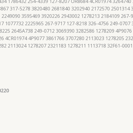
434 1786432 254-4339 127-8207 OR8684 4CR01974 3264740
867 317-5278 3820480 2681840 3202940 2172570 2501314 
 2249090 3595469 3920226 2943002 1278213 2184109 267-9
7 1077732 2225965 267-9717 127-8218 326-4756 249-0707
8225 2645A738 249-0712 3069390 3282586 1278209 4P9076
426 4CR01974 4P9077 3861766 3707280 2113023 1278205 23
282 2113024 1278207 2321183 1278211 1113718 32F61-0001
0220