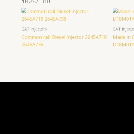
CAT Injectors
CAT Inject
Common rail Diesel Injector 2645A718
Made in C
2645A738
D18M01Y