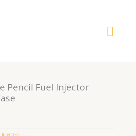
搜
索
e Pencil Fuel Injector
Case
 Injectors