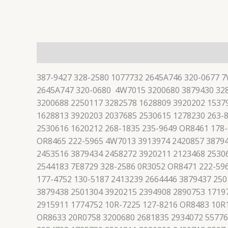
描述
387-9427 328-2580 1077732 2645A746 320-0677 
2645A747 320-0680 4W7015 3200680 3879430 328
3200688 2250117 3282578 1628809 3920202 1537
1628813 3920203 2037685 2530615 1278230 263-
2530616 1620212 268-1835 235-9649 OR8461 178
OR8465 222-5965 4W7013 3913974 2420857 38794
2453516 3879434 2458272 3920211 2123468 2530
2544183 7E8729 328-2586 0R3052 OR8471 222-59
177-4752 130-5187 2413239 2664446 3879437 25
3879438 2501304 3920215 2394908 2890753 1719
2915911 1774752 10R-7225 127-8216 OR8483 10R
OR8633 20R0758 3200680 2681835 2934072 55776