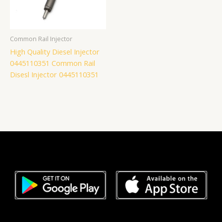
Common Rail Injector
High Quality Diesel Injector
0445110351 Common Rail
Disesl Injector 0445110351