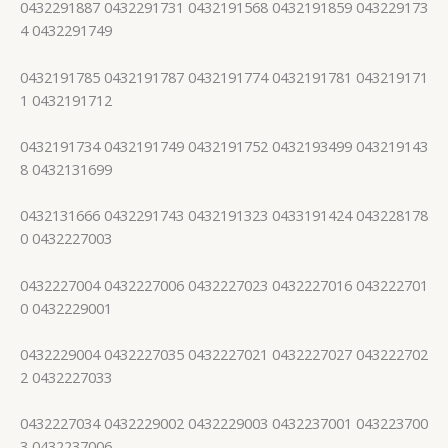
0432291887 0432291731 0432191568 0432191859 043229173
4 0432291749
0432191785 0432191787 0432191774 0432191781 043219171
1 0432191712
0432191734 0432191749 0432191752 0432193499 043219143
8 0432131699
0432131666 0432291743 0432191323 0433191424 043228178
0 0432227003
0432227004 0432227006 0432227023 0432227016 043222701
0 0432229001
0432229004 0432227035 0432227021 0432227027 043222702
2 0432227033
0432227034 0432229002 0432229003 0432237001 043223700
3 0432237006