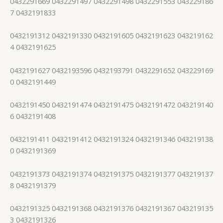
0432291669 0432291497 0432291498 0432291553 043229186
7 0432191833
0432191312 0432191330 0432191605 0432191623 043219162
4 0432191625
0432191627 0432193596 0432193791 0432291652 043229169
0 0432191449
0432191450 0432191474 0432191475 0432191472 043219140
6 0432191408
0432191411 0432191412 0432191324 0432191346 043219138
0 0432191369
0432191373 0432191374 0432191375 0432191377 043219137
8 0432191379
0432191325 0432191368 0432191376 0432191367 043219135
3 0432191326