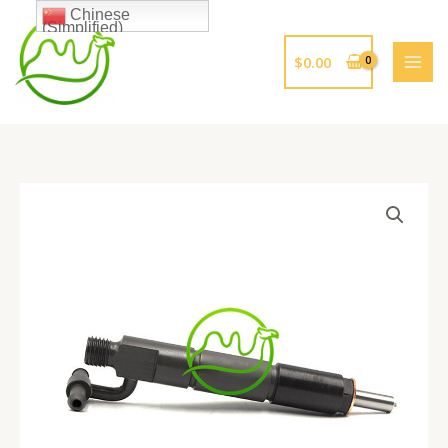
跳
Chinese
(Simplified)
至
内
$
0.00
容