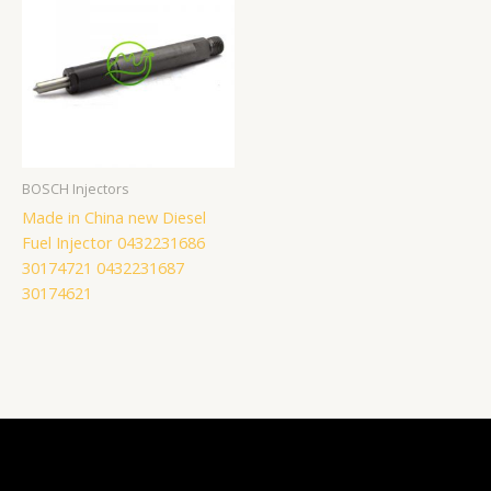
BOSCH Injectors
Made in China new Diesel
Fuel Injector 0432231686
30174721 0432231687
30174621