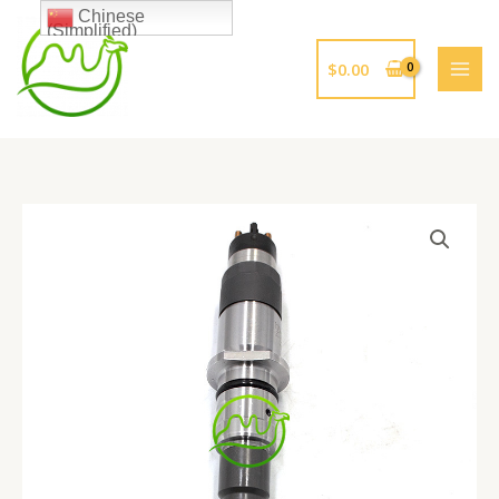
跳
Chinese
(Simplified)
至
内
$
0.00
容