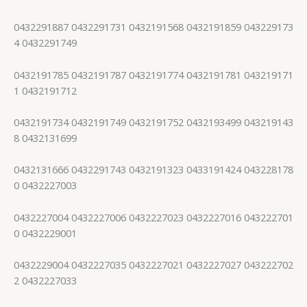
0432291887 0432291731 0432191568 0432191859 043229173
4 0432291749
0432191785 0432191787 0432191774 0432191781 043219171
1 0432191712
0432191734 0432191749 0432191752 0432193499 043219143
8 0432131699
0432131666 0432291743 0432191323 0433191424 043228178
0 0432227003
0432227004 0432227006 0432227023 0432227016 043222701
0 0432229001
0432229004 0432227035 0432227021 0432227027 043222702
2 0432227033