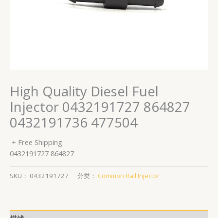
High Quality Diesel Fuel
Injector 0432191727 864827
0432191736 477504
+ Free Shipping
0432191727 864827
SKU：
0432191727
分类：
Common Rail Injector