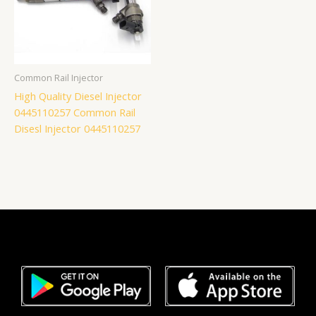
Common Rail Injector
High Quality Diesel Injector
0445110257 Common Rail
Disesl Injector 0445110257