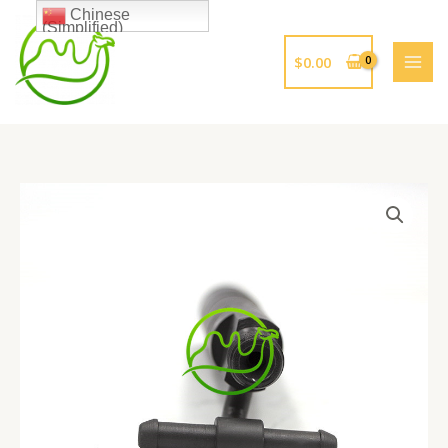
跳
Chinese
(Simplified)
至
内
$
0.00
容