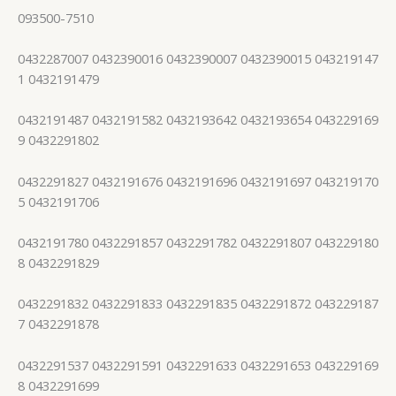
093500-7510
0432287007 0432390016 0432390007 0432390015 043219147
1 0432191479
0432191487 0432191582 0432193642 0432193654 043229169
9 0432291802
0432291827 0432191676 0432191696 0432191697 043219170
5 0432191706
0432191780 0432291857 0432291782 0432291807 043229180
8 0432291829
0432291832 0432291833 0432291835 0432291872 043229187
7 0432291878
0432291537 0432291591 0432291633 0432291653 043229169
8 0432291699