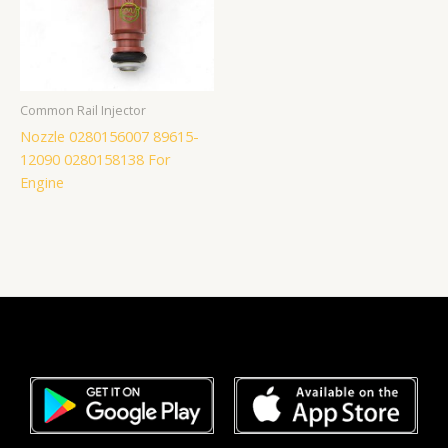
Common Rail Injector
Nozzle 0280156007 89615-
12090 0280158138 For
Engine