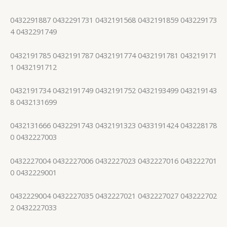
0432291887 0432291731 0432191568 0432191859 043229173
4 0432291749
0432191785 0432191787 0432191774 0432191781 043219171
1 0432191712
0432191734 0432191749 0432191752 0432193499 043219143
8 0432131699
0432131666 0432291743 0432191323 0433191424 043228178
0 0432227003
0432227004 0432227006 0432227023 0432227016 043222701
0 0432229001
0432229004 0432227035 0432227021 0432227027 043222702
2 0432227033