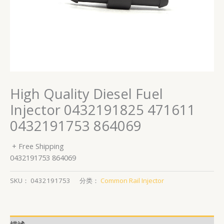
High Quality Diesel Fuel
Injector 0432191825 471611
0432191753 864069
+ Free Shipping
0432191753 864069
SKU：
0432191753
分类：
Common Rail Injector