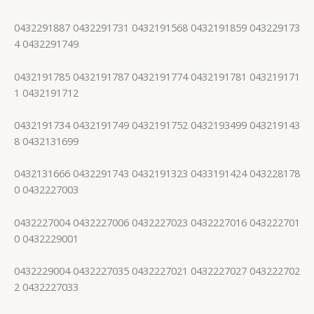
0432291887 0432291731 0432191568 0432191859 043229173
4 0432291749
0432191785 0432191787 0432191774 0432191781 043219171
1 0432191712
0432191734 0432191749 0432191752 0432193499 043219143
8 0432131699
0432131666 0432291743 0432191323 0433191424 043228178
0 0432227003
0432227004 0432227006 0432227023 0432227016 043222701
0 0432229001
0432229004 0432227035 0432227021 0432227027 043222702
2 0432227033