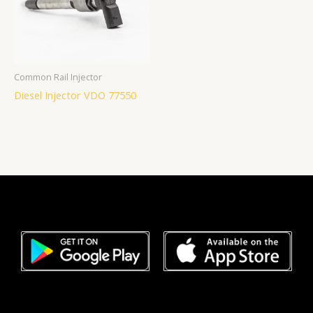
Common Rail Injector
Diesel Injector VDO 77550