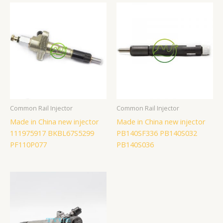
Common Rail Injector
Common Rail Injector
Made in China new injector
Made in China new injector
111975917 BKBL67S5299
PB140SF336 PB140S032
PF110P077
PB140S036