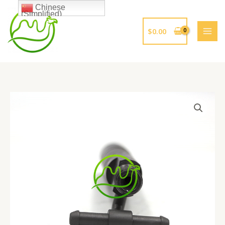
跳
Chinese
(Simplified)
至
内
$
0.00
容