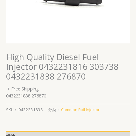
High Quality Diesel Fuel
Injector 0432231816 303738
0432231838 276870
+ Free Shipping
0432231838 276870
SKU：
0432231838
分类：
Common Rail Injector