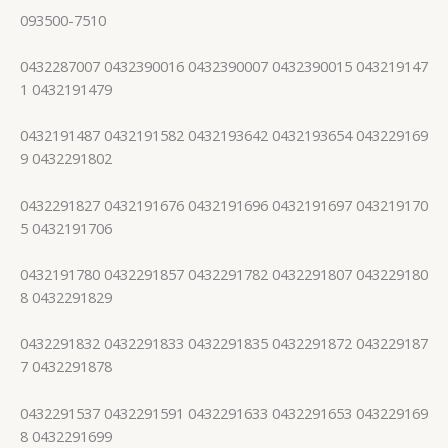
093500-7510
0432287007 0432390016 0432390007 0432390015 043219147
1 0432191479
0432191487 0432191582 0432193642 0432193654 043229169
9 0432291802
0432291827 0432191676 0432191696 0432191697 043219170
5 0432191706
0432191780 0432291857 0432291782 0432291807 043229180
8 0432291829
0432291832 0432291833 0432291835 0432291872 043229187
7 0432291878
0432291537 0432291591 0432291633 0432291653 043229169
8 0432291699