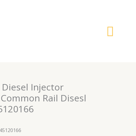
搜
索
 Diesel Injector
Common Rail Disesl
45120166
445120166