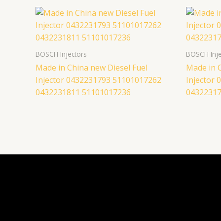
BOSCH Injectors
BOSCH Inje
Made in China new Diesel Fuel
Made in C
Injector 0432231793 51101017262
Injector
0432231811 51101017236
04322317