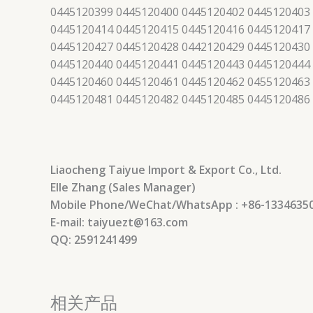
0445120399 0445120400 0445120402 0445120403
0445120414 0445120415 0445120416 0445120417
0445120427 0445120428 0442120429 0445120430
0445120440 0445120441 0445120443 0445120444
0445120460 0445120461 0445120462 0455120463
0445120481 0445120482 0445120485 0445120486
Liaocheng Taiyue Import & Export Co., Ltd.
Elle Zhang (Sales Manager)
Mobile Phone/WeChat/WhatsApp : +86-1334635
E-mail: taiyuezt@163.com
QQ: 2591241499
相关产品