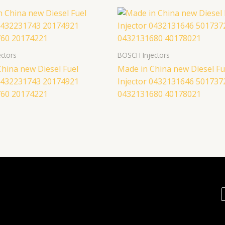
ctors
BOSCH Injectors
hina new Diesel Fuel
Made in China new Diesel Fu
 0432231743 20174921
Injector 0432131646 501737
60 20174221
0432131680 40178021