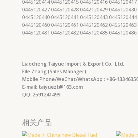
0445120414 0445120415 0445120416 0445120417
0445120427 0445120428 0442120429 0445120430
0445120440 0445120441 0445120443 0445120444
0445120460 0445120461 0445120462 0455120463
0445120481 0445120482 0445120485 0445120486
Liaocheng Taiyue Import & Export Co., Ltd.
Elle Zhang (Sales Manager)
Mobile Phone/WeChat/WhatsApp : +86-1334635
E-mail: taiyuezt@163.com
QQ: 2591241499
相关产品