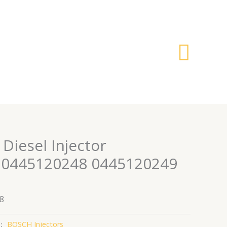
搜
索
 Diesel Injector
 0445120248 0445120249
8
：
BOSCH Injectors