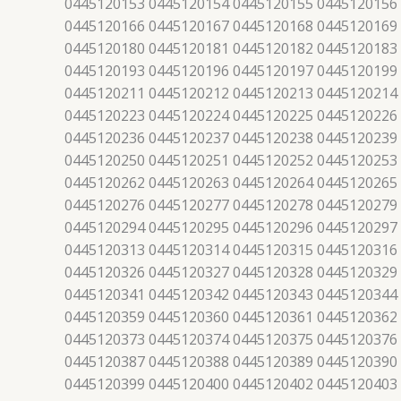
0445120153 0445120154 0445120155 0445120156
0445120166 0445120167 0445120168 0445120169
0445120180 0445120181 0445120182 0445120183
0445120193 0445120196 0445120197 0445120199
0445120211 0445120212 0445120213 0445120214
0445120223 0445120224 0445120225 0445120226
0445120236 0445120237 0445120238 0445120239
0445120250 0445120251 0445120252 0445120253
0445120262 0445120263 0445120264 0445120265
0445120276 0445120277 0445120278 0445120279
0445120294 0445120295 0445120296 0445120297
0445120313 0445120314 0445120315 0445120316
0445120326 0445120327 0445120328 0445120329
0445120341 0445120342 0445120343 0445120344
0445120359 0445120360 0445120361 0445120362
0445120373 0445120374 0445120375 0445120376
0445120387 0445120388 0445120389 0445120390
0445120399 0445120400 0445120402 0445120403