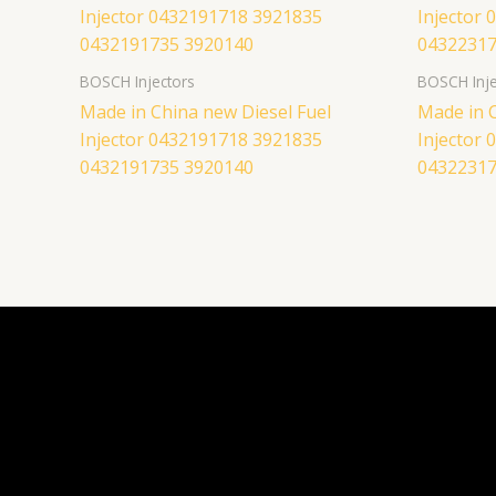
BOSCH Injectors
BOSCH Inje
Made in China new Diesel Fuel
Made in C
Injector 0432191718 3921835
Injector
0432191735 3920140
04322317