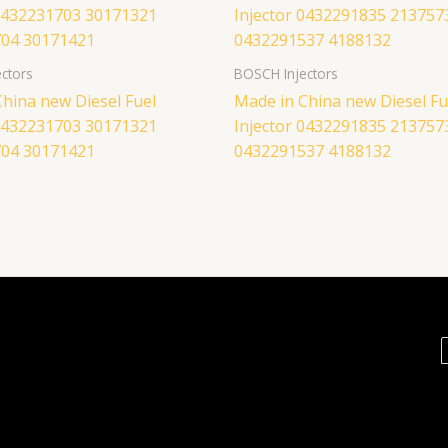
ctors
BOSCH Injectors
hina new Diesel Fuel
Made in China new Diesel Fu
 0432231703 30171321
Injector 0432291835 213757
04 30171421
0432291537 4188132