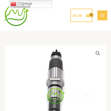
跳
Chinese
(Simplified)
至
内
$
0.00
容