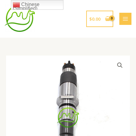
跳
Chinese
(Simplified)
至
内
$
0.00
容