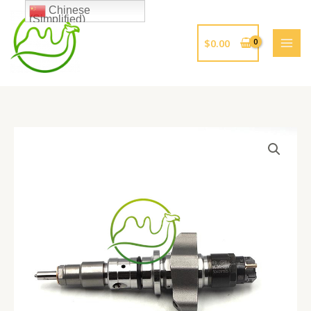
跳
Chinese
(Simplified)
至
内
$
0.00
容