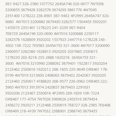
387-9427 328-2580 1077732 2645A746 320-0677 7W7038
3200655 3879428 3282576 3674293 3861776 4W7045
2351400 1278222 238-8901 387-9432 4P2995 2645A747 320-
0680 4W7015 3200680 3879430 3282577 1504453 3920201
1470373 2351401 1278225 241-3239 387-9434
7E8729 2645A749 320-0690 4W7016 3200688 2250117
3282578 1628809 3920202 1537923 2447716 1278228 243-
4502 10R-7222 7E9585 2645A753 321-3600 4W7017 3200690
2360957 3282580 1628813 3920203 2037685 2530615
1278230 263-8218 235-2888 1620218 2645A753 321-
3600 4W7018 3210990 2388092 3879431 1922817 3920204
2123462 2530616 1620212 268-1835 235-9649 OR8461 178-
0199 4W7019 3213600 2408063 3879432 2042067 3920205
2123463 2530617 4188820 268-9577 236-0962 OR8465 222-
5965 4W7013 3913974 2420857 3879433 2291631
3920206 2123467 2530618 4P2995 269-1839 10R-7224
OR8467 177-4754 7W7026 3969626 2453516 3879434
2458272 3920211 2123468 2530619 7E8727 328-2585 7E6408
OR8469 218-4109 7W7032 2388901 2588745 3879435