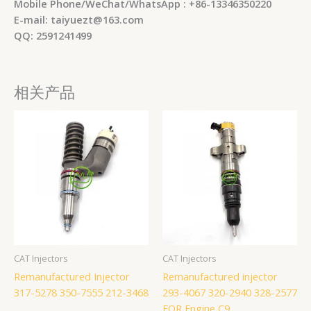
Mobile Phone/WeChat/WhatsApp : +86-13346350220
E-mail: taiyuezt@163.com
QQ: 2591241499
相关产品
CAT Injectors
CAT Injectors
Remanufactured Injector
Remanufactured injector
317-5278 350-7555 212-3468
293-4067 320-2940 328-2577
FOR Engine C9