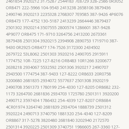
2461854 3920212 3175287 2544183 7E8729 328-2586 0R3052
OR8471 222-5966 104-9543 2413238 2658106 3879436
2490746 3920213 2235328 2768307 7E9585 387-9426 4P6076
OR8473 177-4752 130-5187 2413239 2664446 3879437
2501302 3920214 3507555 2800574 1286601 387-9428
4P9077 OR8475 171-9710 3264756 2413200 2673361
3879438 2501304 3920215 2394908 2890753 1719710 387-
9430 0R2925 OR8477 174-7526 3172300 2434502
2679722 53L8062 2501303 3920216 2490705 2915911
1774752 10R-7225 127-8216 OR8483 10R1266 3200677
2638218 2934067 5532592 2501306 3920217 2490707
2943500 1774754 387-9433 127-8222 OR8633 20R0758
3200680 2681835 2934072 5577637 2501308 3920219
2490708 3561373 1780199 254-4330 127-8205 OR8682 232-
1173 3264700 2681836 2934703 1725780 2501311 3920200
2490712 3597434 1786432 254-4339 127-8207 OR8684
4CR01974 3264740 2681839 2934704 1888739 2501312
3920224 2490713 3740750 1881320 254-4340 127-8209
OR8867 317-5278 3820480 2681840 3202940 2172570
2501314 3920225 2501309 3740751 1986605 267-3360 127-