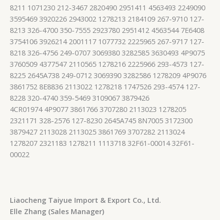
8211 1071230 212-3467 2820490 2951411 4563493 2249090
3595469 3920226 2943002 1278213 2184109 267-9710 127-
8213 326-4700 350-7555 2923780 2951412 4563544 7E6408
3754106 3926214 2001117 1077732 2225965 267-9717 127-
8218 326-4756 249-0707 3069380 3282585 3630493 4P9075
3760509 4377547 2110565 1278216 2225966 293-4573 127-
8225 2645A738 249-0712 3069390 3282586 1278209 4P9076
3861752 8E8836 2113022 1278218 1747526 293-4574 127-
8228 320-4740 359-5469 3109067 3879426
4CR01974 4P9077 3861766 3707280 2113023 1278205
2321171 328-2576 127-8230 2645A745 8N7005 3172300
3879427 2113028 2113025 3861769 3707282 2113024
1278207 2321183 1278211 1113718 32F61-00014 32F61-
00022
Liaocheng Taiyue Import & Export Co., Ltd.
Elle Zhang (Sales Manager)