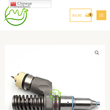
跳
Chinese
(Simplified)
至
内
$
0.00
容