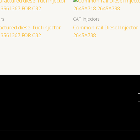
ors
CAT Injectors
tured diesel fuel injector
Common rail Diesel Injector
 3561367 FOR C32
2645A738