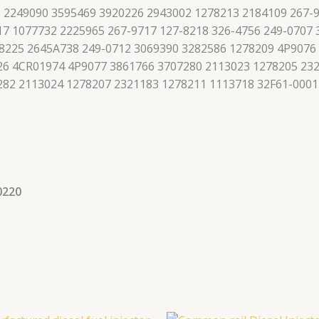
 2249090 3595469 3920226 2943002 1278213 2184109 267-9
7 1077732 2225965 267-9717 127-8218 326-4756 249-0707
8225 2645A738 249-0712 3069390 3282586 1278209 4P9076
426 4CR01974 4P9077 3861766 3707280 2113023 1278205 23
282 2113024 1278207 2321183 1278211 1113718 32F61-0001
0220