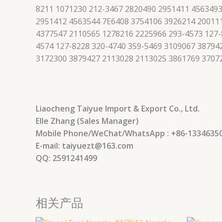
8211 1071230 212-3467 2820490 2951411 4563493
2951412 4563544 7E6408 3754106 3926214 200111
4377547 2110565 1278216 2225966 293-4573 127-
4574 127-8228 320-4740 359-5469 3109067 3879
3172300 3879427 2113028 2113025 3861769 3707
Liaocheng Taiyue Import & Export Co., Ltd.
Elle Zhang (Sales Manager)
Mobile Phone/WeChat/WhatsApp : +86-1334635
E-mail: taiyuezt@163.com
QQ: 2591241499
相关产品