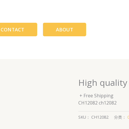
CONTACT
ABOUT
High qualit
+ Free Shipping
CH12082 ch12082
SKU：
CH12082
分类：