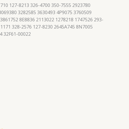
710 127-8213 326-4700 350-7555 2923780
 3069380 3282585 3630493 4P9075 3760509
 3861752 8E8836 2113022 1278218 1747526 293-
21171 328-2576 127-8230 2645A745 8N7005
4 32F61-00022