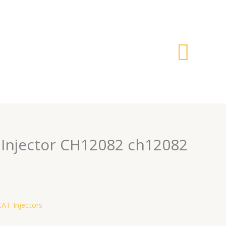
搜
索
y Injector CH12082 ch12082
CAT Injectors