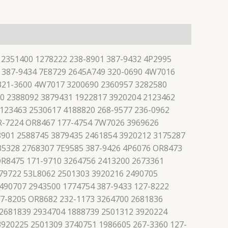
 2351400 1278222 238-8901 387-9432 4P2995
 387-9434 7E8729 2645A749 320-0690 4W7016
 321-3600 4W7017 3200690 2360957 3282580
0 2388092 3879431 1922817 3920204 2123462
123463 2530617 4188820 268-9577 236-0962
R-7224 OR8467 177-4754 7W7026 3969626
8901 2588745 3879435 2461854 3920212 3175287
35328 2768307 7E9585 387-9426 4P6076 OR8473
OR8475 171-9710 3264756 2413200 2673361
79722 53L8062 2501303 3920216 2490705
490707 2943500 1774754 387-9433 127-8222
27-8205 OR8682 232-1173 3264700 2681836
 2681839 2934704 1888739 2501312 3920224
3920225 2501309 3740751 1986605 267-3360 127-