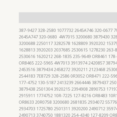
描述
387-9427 328-2580 1077732 2645A746 320-0677 
2645A747 320-0680 4W7015 3200680 3879430 328
3200688 2250117 3282578 1628809 3920202 1537
1628813 3920203 2037685 2530615 1278230 263-
2530616 1620212 268-1835 235-9649 OR8461 178
OR8465 222-5965 4W7013 3913974 2420857 38794
2453516 3879434 2458272 3920211 2123468 2530
2544183 7E8729 328-2586 0R3052 OR8471 222-59
177-4752 130-5187 2413239 2664446 3879437 25
3879438 2501304 3920215 2394908 2890753 1719
2915911 1774752 10R-7225 127-8216 OR8483 10R
OR8633 20R0758 3200680 2681835 2934072 55776
2934703 1725780 2501311 3920200 2490712 3597
2490713 3740750 1881320 254-4340 127-8209 OR8