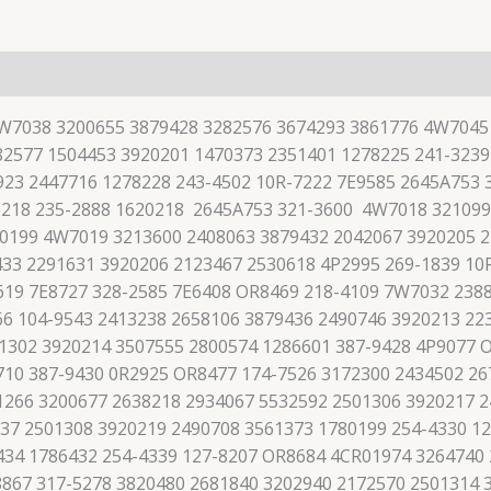
7W7038 3200655 3879428 3282576 3674293 3861776 4W7045
2577 1504453 3920201 1470373 2351401 1278225 241-3239
923 2447716 1278228 243-4502 10R-7222 7E9585 2645A753
8218 235-2888 1620218 2645A753 321-3600 4W7018 321099
-0199 4W7019 3213600 2408063 3879432 2042067 3920205 2
33 2291631 3920206 2123467 2530618 4P2995 269-1839 10
619 7E8727 328-2585 7E6408 OR8469 218-4109 7W7032 238
66 104-9543 2413238 2658106 3879436 2490746 3920213 22
01302 3920214 3507555 2800574 1286601 387-9428 4P9077 
710 387-9430 0R2925 OR8477 174-7526 3172300 2434502 26
1266 3200677 2638218 2934067 5532592 2501306 3920217 2
37 2501308 3920219 2490708 3561373 1780199 254-4330 1
434 1786432 254-4339 127-8207 OR8684 4CR01974 3264740
867 317-5278 3820480 2681840 3202940 2172570 2501314 