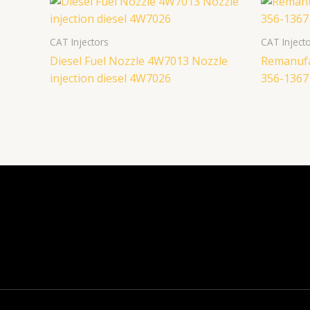
CAT Injectors
CAT Inject
Diesel Fuel Nozzle 4W7013 Nozzle
Remanufac
injection diesel 4W7026
356-1367