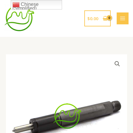
跳
Chinese
(Simplified)
至
内
$
0.00
容