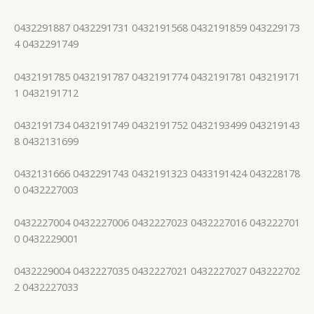
0432291887 0432291731 0432191568 0432191859 043229173
4 0432291749
0432191785 0432191787 0432191774 0432191781 043219171
1 0432191712
0432191734 0432191749 0432191752 0432193499 043219143
8 0432131699
0432131666 0432291743 0432191323 0433191424 043228178
0 0432227003
0432227004 0432227006 0432227023 0432227016 043222701
0 0432229001
0432229004 0432227035 0432227021 0432227027 043222702
2 0432227033