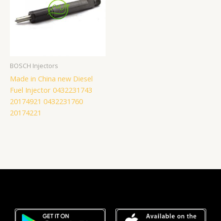
BOSCH Injectors
Made in China new Diesel
Fuel Injector 0432231743
20174921 0432231760
20174221