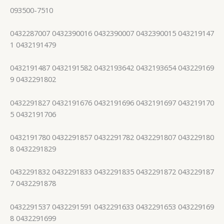
093500-7510
0432287007 0432390016 0432390007 0432390015 043219147
1 0432191479
0432191487 0432191582 0432193642 0432193654 043229169
9 0432291802
0432291827 0432191676 0432191696 0432191697 043219170
5 0432191706
0432191780 0432291857 0432291782 0432291807 043229180
8 0432291829
0432291832 0432291833 0432291835 0432291872 043229187
7 0432291878
0432291537 0432291591 0432291633 0432291653 043229169
8 0432291699