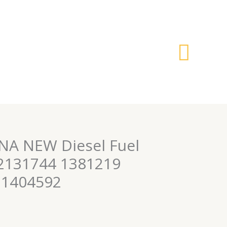
搜
索
NA NEW Diesel Fuel
32131744 1381219
 1404592