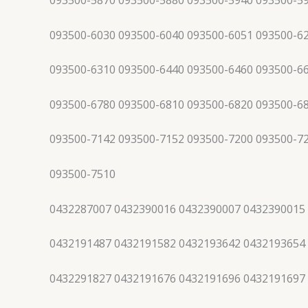
093500-5870 093500-5880 093500-5940 093500-5
093500-6030 093500-6040 093500-6051 093500-6
093500-6310 093500-6440 093500-6460 093500-6
093500-6780 093500-6810 093500-6820 093500-6
093500-7142 093500-7152 093500-7200 093500-7
093500-7510
0432287007 0432390016 0432390007 0432390015
0432191487 0432191582 0432193642 0432193654
0432291827 0432191676 0432191696 0432191697