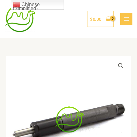
跳
Chinese
(Simplified)
至
内
$
0.00
容