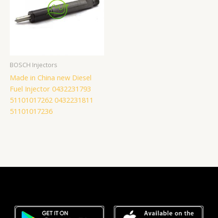
BOSCH Injectors
Made in China new Diesel
Fuel Injector 0432231793
51101017262 0432231811
51101017236