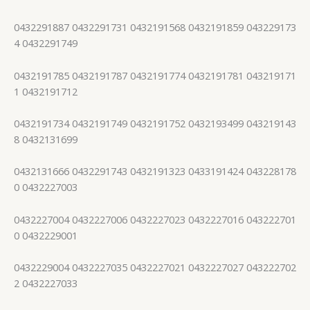
0432291887 0432291731 0432191568 0432191859 043229173
4 0432291749
0432191785 0432191787 0432191774 0432191781 043219171
1 0432191712
0432191734 0432191749 0432191752 0432193499 043219143
8 0432131699
0432131666 0432291743 0432191323 0433191424 043228178
0 0432227003
0432227004 0432227006 0432227023 0432227016 043222701
0 0432229001
0432229004 0432227035 0432227021 0432227027 043222702
2 0432227033