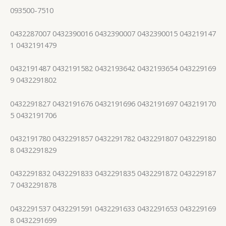
093500-7510
0432287007 0432390016 0432390007 0432390015 043219147
1 0432191479
0432191487 0432191582 0432193642 0432193654 043229169
9 0432291802
0432291827 0432191676 0432191696 0432191697 043219170
5 0432191706
0432191780 0432291857 0432291782 0432291807 043229180
8 0432291829
0432291832 0432291833 0432291835 0432291872 043229187
7 0432291878
0432291537 0432291591 0432291633 0432291653 043229169
8 0432291699