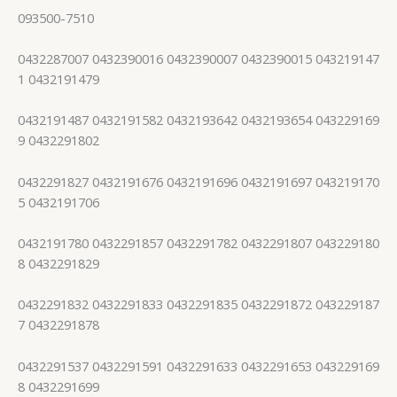
093500-7510
0432287007 0432390016 0432390007 0432390015 043219147
1 0432191479
0432191487 0432191582 0432193642 0432193654 043229169
9 0432291802
0432291827 0432191676 0432191696 0432191697 043219170
5 0432191706
0432191780 0432291857 0432291782 0432291807 043229180
8 0432291829
0432291832 0432291833 0432291835 0432291872 043229187
7 0432291878
0432291537 0432291591 0432291633 0432291653 043229169
8 0432291699