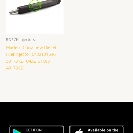
BOSCH Injectors
Made in China new Diesel
Fuel Injector 0432131646
50173721 0432131680
40178021