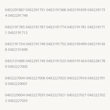
0432291887 0432291731 0432191568 0432191859 043229173
4 0432291749
0432191785 0432191787 0432191774 0432191781 043219171
1 0432191712
0432191734 0432191749 0432191752 0432193499 043219143
8 0432131699
0432131666 0432291743 0432191323 0433191424 043228178
0 0432227003
0432227004 0432227006 0432227023 0432227016 043222701
0 0432229001
0432229004 0432227035 0432227021 0432227027 043222702
2 0432227033