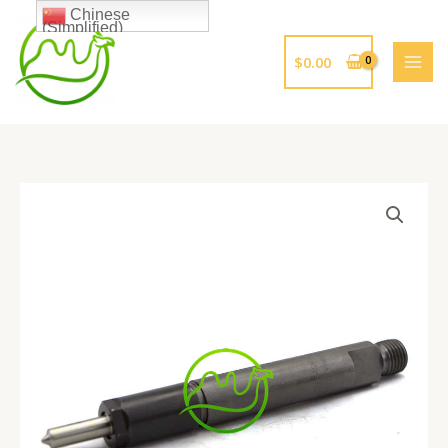
跳
Chinese
(Simplified)
至
内
$
0.00
容