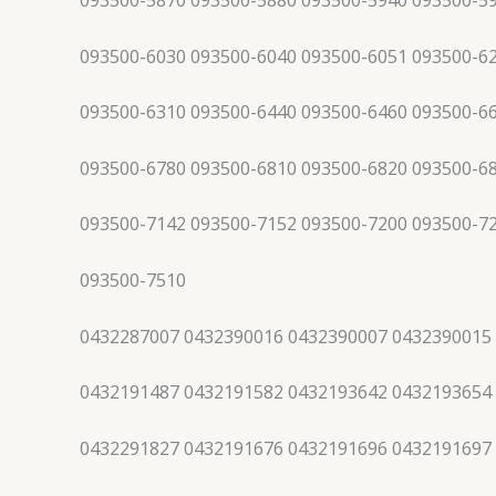
093500-5870 093500-5880 093500-5940 093500-5
093500-6030 093500-6040 093500-6051 093500-6
093500-6310 093500-6440 093500-6460 093500-6
093500-6780 093500-6810 093500-6820 093500-6
093500-7142 093500-7152 093500-7200 093500-7
093500-7510
0432287007 0432390016 0432390007 0432390015
0432191487 0432191582 0432193642 0432193654
0432291827 0432191676 0432191696 0432191697