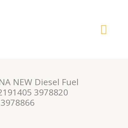
搜
索
NA NEW Diesel Fuel
32191405 3978820
 3978866