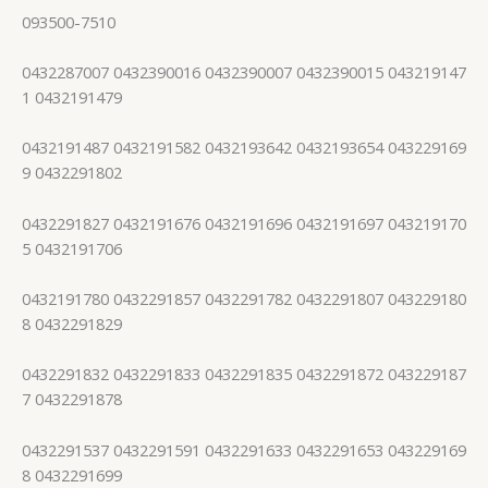
093500-7510
0432287007 0432390016 0432390007 0432390015 043219147
1 0432191479
0432191487 0432191582 0432193642 0432193654 043229169
9 0432291802
0432291827 0432191676 0432191696 0432191697 043219170
5 0432191706
0432191780 0432291857 0432291782 0432291807 043229180
8 0432291829
0432291832 0432291833 0432291835 0432291872 043229187
7 0432291878
0432291537 0432291591 0432291633 0432291653 043229169
8 0432291699