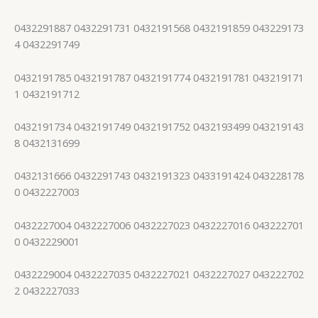
0432291887 0432291731 0432191568 0432191859 043229173
4 0432291749
0432191785 0432191787 0432191774 0432191781 043219171
1 0432191712
0432191734 0432191749 0432191752 0432193499 043219143
8 0432131699
0432131666 0432291743 0432191323 0433191424 043228178
0 0432227003
0432227004 0432227006 0432227023 0432227016 043222701
0 0432229001
0432229004 0432227035 0432227021 0432227027 043222702
2 0432227033