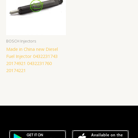
BOSCH Injectors
Made in China new Diesel
Fuel Injector 0432231743
20174921 0432231760
20174221