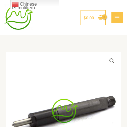
跳
Chinese
(Simplified)
至
内
$
0.00
容