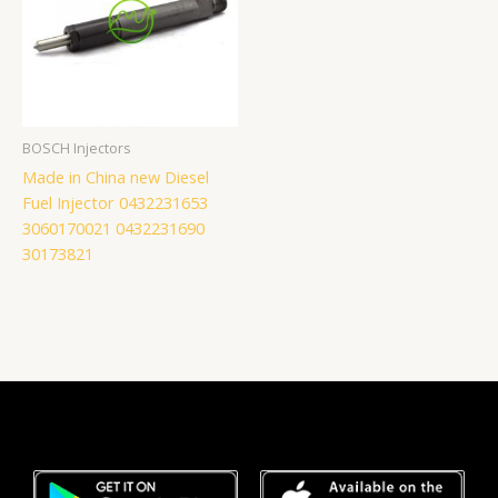
BOSCH Injectors
Made in China new Diesel
Fuel Injector 0432231653
3060170021 0432231690
30173821