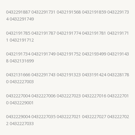
0432291887 0432291731 0432191568 0432191859 043229173
4 0432291749
0432191785 0432191787 0432191774 0432191781 043219171
1 0432191712
0432191734 0432191749 0432191752 0432193499 043219143
8 0432131699
0432131666 0432291743 0432191323 0433191424 043228178
0 0432227003
0432227004 0432227006 0432227023 0432227016 043222701
0 0432229001
0432229004 0432227035 0432227021 0432227027 043222702
2 0432227033