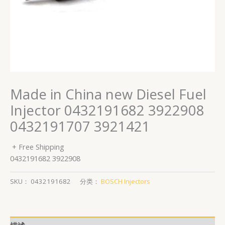
Made in China new Diesel Fuel
Injector 0432191682 3922908
0432191707 3921421
+ Free Shipping
0432191682 3922908
SKU：
0432191682
分类：
BOSCH Injectors