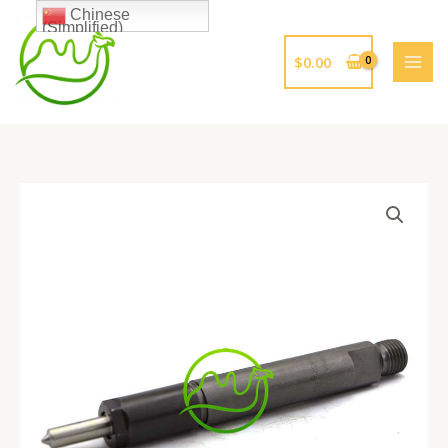
跳
Chinese
(Simplified)
至
内
$
0.00
容