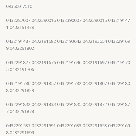
093500-7510
0432287007 0432390016 0432390007 0432390015 043219147
1 0432191479
0432191487 0432191582 0432193642 0432193654 043229169
9 0432291802
0432291827 0432191676 0432191696 0432191697 043219170
5 0432191706
0432191780 0432291857 0432291782 0432291807 043229180
8 0432291829
0432291832 0432291833 0432291835 0432291872 043229187
7 0432291878
0432291537 0432291591 0432291633 0432291653 043229169
8 0432291699