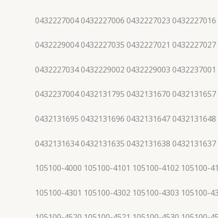
0432227004 0432227006 0432227023 0432227016
0432229004 0432227035 0432227021 0432227027
0432227034 0432229002 0432229003 0432237001
0432237004 0432131795 0432131670 0432131657
0432131695 0432131696 0432131647 0432131648
0432131634 0432131635 0432131638 0432131637
105100-4000 105100-4101 105100-4102 105100-4
105100-4301 105100-4302 105100-4303 105100-4
105100-4520 105100-4521 105100-4530 105100-4