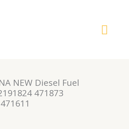
搜
索
NA NEW Diesel Fuel
32191824 471873
 471611