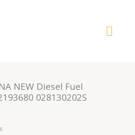
搜
索
NA NEW Diesel Fuel
32193680 028130202S
S