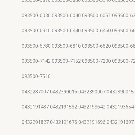
093500-5870 093500-5880 093500-5940 093500-5
093500-6030 093500-6040 093500-6051 093500-6
093500-6310 093500-6440 093500-6460 093500-6
093500-6780 093500-6810 093500-6820 093500-6
093500-7142 093500-7152 093500-7200 093500-7
093500-7510
0432287007 0432390016 0432390007 0432390015
0432191487 0432191582 0432193642 0432193654
0432291827 0432191676 0432191696 0432191697