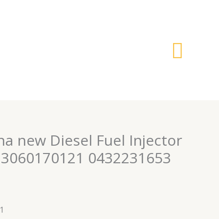
搜
索
a new Diesel Fuel Injector
 3060170121 0432231653
1