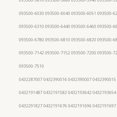
093500-5870 093500-5880 093500-5940 093500-5
093500-6030 093500-6040 093500-6051 093500-6
093500-6310 093500-6440 093500-6460 093500-6
093500-6780 093500-6810 093500-6820 093500-6
093500-7142 093500-7152 093500-7200 093500-7
093500-7510
0432287007 0432390016 0432390007 0432390015
0432191487 0432191582 0432193642 0432193654
0432291827 0432191676 0432191696 0432191697