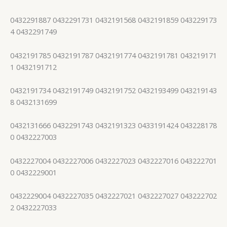
0432291887 0432291731 0432191568 0432191859 043229173
4 0432291749
0432191785 0432191787 0432191774 0432191781 043219171
1 0432191712
0432191734 0432191749 0432191752 0432193499 043219143
8 0432131699
0432131666 0432291743 0432191323 0433191424 043228178
0 0432227003
0432227004 0432227006 0432227023 0432227016 043222701
0 0432229001
0432229004 0432227035 0432227021 0432227027 043222702
2 0432227033