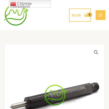
跳
Chinese
(Simplified)
至
内
$
0.00
容