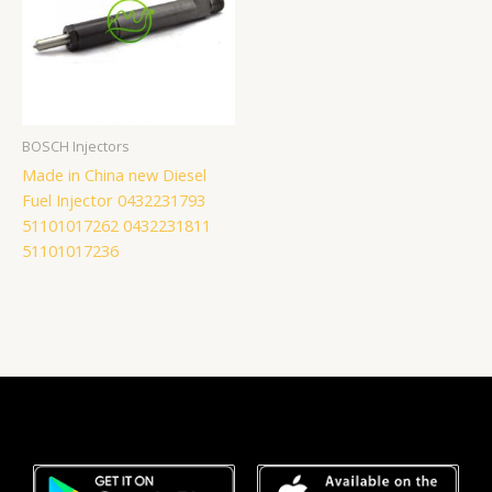
BOSCH Injectors
Made in China new Diesel
Fuel Injector 0432231793
51101017262 0432231811
51101017236