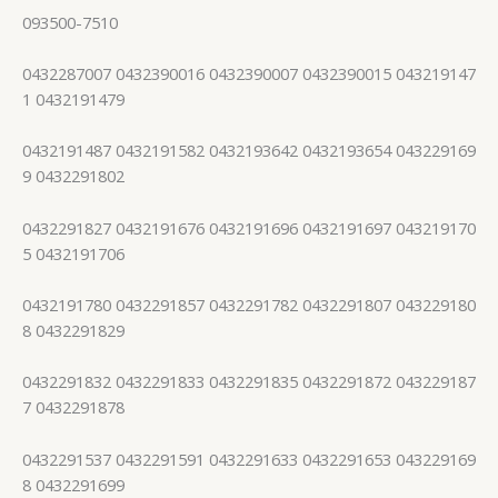
093500-7510
0432287007 0432390016 0432390007 0432390015 043219147
1 0432191479
0432191487 0432191582 0432193642 0432193654 043229169
9 0432291802
0432291827 0432191676 0432191696 0432191697 043219170
5 0432191706
0432191780 0432291857 0432291782 0432291807 043229180
8 0432291829
0432291832 0432291833 0432291835 0432291872 043229187
7 0432291878
0432291537 0432291591 0432291633 0432291653 043229169
8 0432291699