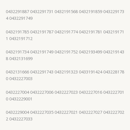
0432291887 0432291731 0432191568 0432191859 043229173
4 0432291749
0432191785 0432191787 0432191774 0432191781 043219171
1 0432191712
0432191734 0432191749 0432191752 0432193499 043219143
8 0432131699
0432131666 0432291743 0432191323 0433191424 043228178
0 0432227003
0432227004 0432227006 0432227023 0432227016 043222701
0 0432229001
0432229004 0432227035 0432227021 0432227027 043222702
2 0432227033