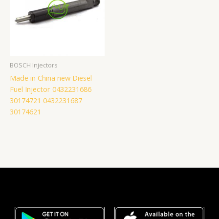
BOSCH Injectors
Made in China new Diesel
Fuel Injector 0432231686
30174721 0432231687
30174621