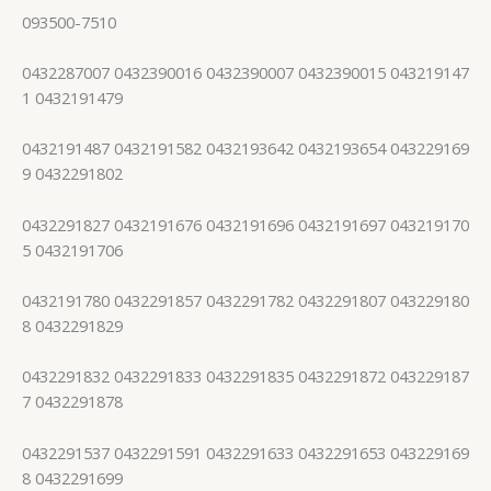
093500-7510
0432287007 0432390016 0432390007 0432390015 043219147
1 0432191479
0432191487 0432191582 0432193642 0432193654 043229169
9 0432291802
0432291827 0432191676 0432191696 0432191697 043219170
5 0432191706
0432191780 0432291857 0432291782 0432291807 043229180
8 0432291829
0432291832 0432291833 0432291835 0432291872 043229187
7 0432291878
0432291537 0432291591 0432291633 0432291653 043229169
8 0432291699