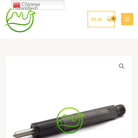
跳
Chinese
(Simplified)
至
内
$
0.00
容