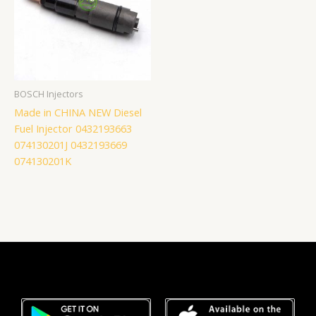
BOSCH Injectors
Made in CHINA NEW Diesel
Fuel Injector 0432193663
074130201J 0432193669
074130201K