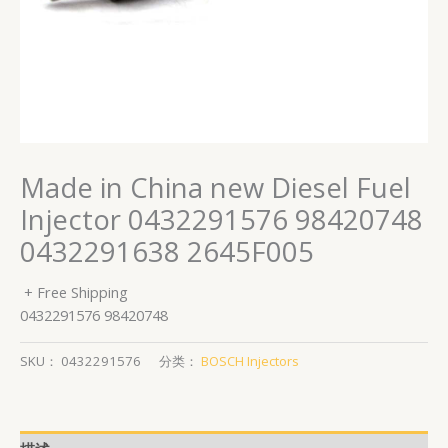
Made in China new Diesel Fuel
Injector 0432291576 98420748
0432291638 2645F005
+ Free Shipping
0432291576 98420748
SKU：
0432291576
分类：
BOSCH Injectors