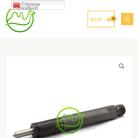
跳
Chinese
(Simplified)
至
内
$
0.00
容