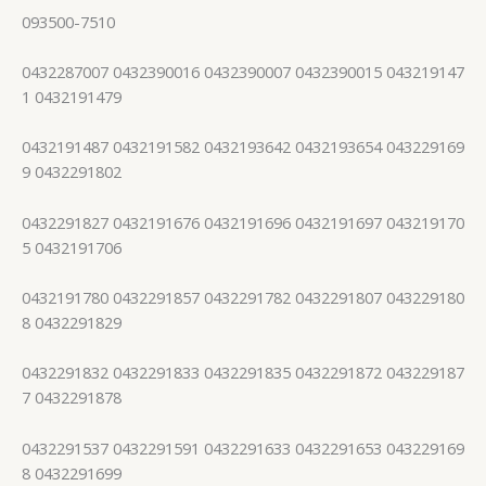
093500-7510
0432287007 0432390016 0432390007 0432390015 043219147
1 0432191479
0432191487 0432191582 0432193642 0432193654 043229169
9 0432291802
0432291827 0432191676 0432191696 0432191697 043219170
5 0432191706
0432191780 0432291857 0432291782 0432291807 043229180
8 0432291829
0432291832 0432291833 0432291835 0432291872 043229187
7 0432291878
0432291537 0432291591 0432291633 0432291653 043229169
8 0432291699