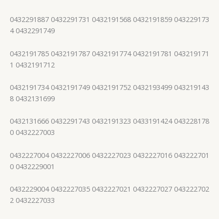
0432291887 0432291731 0432191568 0432191859 043229173
4 0432291749
0432191785 0432191787 0432191774 0432191781 043219171
1 0432191712
0432191734 0432191749 0432191752 0432193499 043219143
8 0432131699
0432131666 0432291743 0432191323 0433191424 043228178
0 0432227003
0432227004 0432227006 0432227023 0432227016 043222701
0 0432229001
0432229004 0432227035 0432227021 0432227027 043222702
2 0432227033