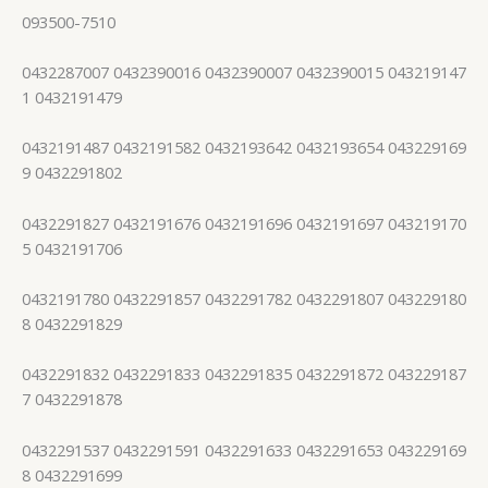
093500-7510
0432287007 0432390016 0432390007 0432390015 043219147
1 0432191479
0432191487 0432191582 0432193642 0432193654 043229169
9 0432291802
0432291827 0432191676 0432191696 0432191697 043219170
5 0432191706
0432191780 0432291857 0432291782 0432291807 043229180
8 0432291829
0432291832 0432291833 0432291835 0432291872 043229187
7 0432291878
0432291537 0432291591 0432291633 0432291653 043229169
8 0432291699