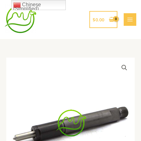
跳
Chinese
(Simplified)
至
内
$
0.00
容