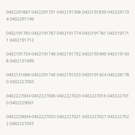
0432291887 0432291731 0432191568 0432191859 043229173
4 0432291749
0432191785 0432191787 0432191774 0432191781 043219171
1 0432191712
0432191734 0432191749 0432191752 0432193499 043219143
8 0432131699
0432131666 0432291743 0432191323 0433191424 043228178
0 0432227003
0432227004 0432227006 0432227023 0432227016 043222701
0 0432229001
0432229004 0432227035 0432227021 0432227027 043222702
2 0432227033