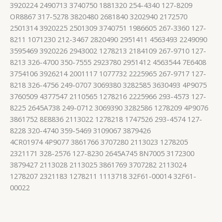
3920224 2490713 3740750 1881320 254-4340 127-8209
OR8867 317-5278 3820480 2681840 3202940 2172570
2501314 3920225 2501309 3740751 1986605 267-3360 127-
8211 1071230 212-3467 2820490 2951411 4563493 2249090
3595469 3920226 2943002 1278213 2184109 267-9710 127-
8213 326-4700 350-7555 2923780 2951412 4563544 7E6408
3754106 3926214 2001117 1077732 2225965 267-9717 127-
8218 326-4756 249-0707 3069380 3282585 3630493 4P9075
3760509 4377547 2110565 1278216 2225966 293-4573 127-
8225 2645A738 249-0712 3069390 3282586 1278209 4P9076
3861752 8E8836 2113022 1278218 1747526 293-4574 127-
8228 320-4740 359-5469 3109067 3879426
4CR01974 4P9077 3861766 3707280 2113023 1278205
2321171 328-2576 127-8230 2645A745 8N7005 3172300
3879427 2113028 2113025 3861769 3707282 2113024
1278207 2321183 1278211 1113718 32F61-00014 32F61-
00022