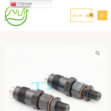
跳
Chinese
(Simplified)
至
内
$
0.00
容