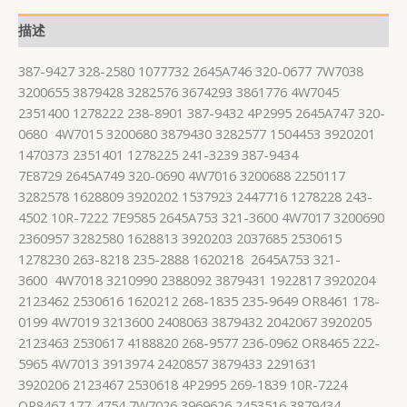
描述
387-9427 328-2580 1077732 2645A746 320-0677 7W7038
3200655 3879428 3282576 3674293 3861776 4W7045
2351400 1278222 238-8901 387-9432 4P2995 2645A747 320-
0680 4W7015 3200680 3879430 3282577 1504453 3920201
1470373 2351401 1278225 241-3239 387-9434
7E8729 2645A749 320-0690 4W7016 3200688 2250117
3282578 1628809 3920202 1537923 2447716 1278228 243-
4502 10R-7222 7E9585 2645A753 321-3600 4W7017 3200690
2360957 3282580 1628813 3920203 2037685 2530615
1278230 263-8218 235-2888 1620218 2645A753 321-
3600 4W7018 3210990 2388092 3879431 1922817 3920204
2123462 2530616 1620212 268-1835 235-9649 OR8461 178-
0199 4W7019 3213600 2408063 3879432 2042067 3920205
2123463 2530617 4188820 268-9577 236-0962 OR8465 222-
5965 4W7013 3913974 2420857 3879433 2291631
3920206 2123467 2530618 4P2995 269-1839 10R-7224
OR8467 177-4754 7W7026 3969626 2453516 3879434