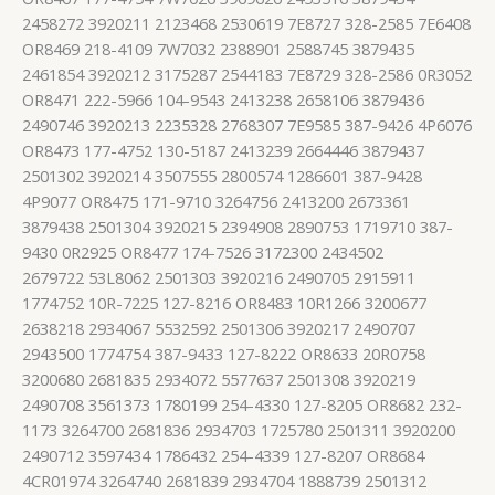
2458272 3920211 2123468 2530619 7E8727 328-2585 7E6408
OR8469 218-4109 7W7032 2388901 2588745 3879435
2461854 3920212 3175287 2544183 7E8729 328-2586 0R3052
OR8471 222-5966 104-9543 2413238 2658106 3879436
2490746 3920213 2235328 2768307 7E9585 387-9426 4P6076
OR8473 177-4752 130-5187 2413239 2664446 3879437
2501302 3920214 3507555 2800574 1286601 387-9428
4P9077 OR8475 171-9710 3264756 2413200 2673361
3879438 2501304 3920215 2394908 2890753 1719710 387-
9430 0R2925 OR8477 174-7526 3172300 2434502
2679722 53L8062 2501303 3920216 2490705 2915911
1774752 10R-7225 127-8216 OR8483 10R1266 3200677
2638218 2934067 5532592 2501306 3920217 2490707
2943500 1774754 387-9433 127-8222 OR8633 20R0758
3200680 2681835 2934072 5577637 2501308 3920219
2490708 3561373 1780199 254-4330 127-8205 OR8682 232-
1173 3264700 2681836 2934703 1725780 2501311 3920200
2490712 3597434 1786432 254-4339 127-8207 OR8684
4CR01974 3264740 2681839 2934704 1888739 2501312