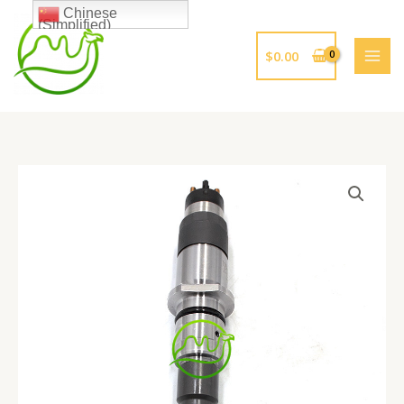
跳
Chinese
(Simplified)
至
内
$
0.00
容