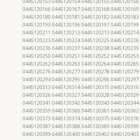
0445120153 0445120154 0445120155 0445120156
0445120166 0445120167 0445120168 0445120169
0445120180 0445120181 0445120182 0445120183
0445120193 0445120196 0445120197 0445120199
0445120211 0445120212 0445120213 0445120214
0445120223 0445120224 0445120225 0445120226
0445120236 0445120237 0445120238 0445120239
0445120250 0445120251 0445120252 0445120253
0445120262 0445120263 0445120264 0445120265
0445120276 0445120277 0445120278 0445120279
0445120294 0445120295 0445120296 0445120297
0445120313 0445120314 0445120315 0445120316
0445120326 0445120327 0445120328 0445120329
0445120341 0445120342 0445120343 0445120344
0445120359 0445120360 0445120361 0445120362
0445120373 0445120374 0445120375 0445120376
0445120387 0445120388 0445120389 0445120390
0445120399 0445120400 0445120402 0445120403