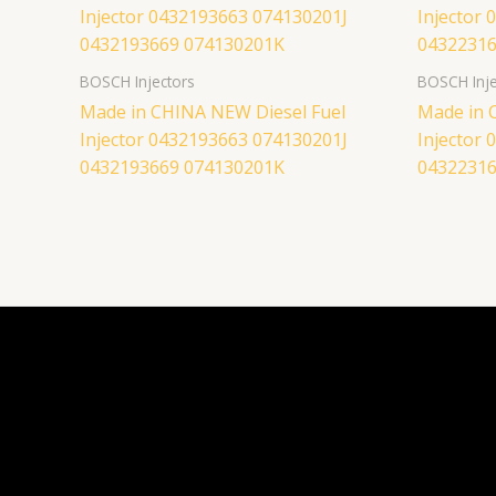
BOSCH Injectors
BOSCH Inje
Made in CHINA NEW Diesel Fuel
Made in C
Injector 0432193663 074130201J
Injector
0432193669 074130201K
04322316