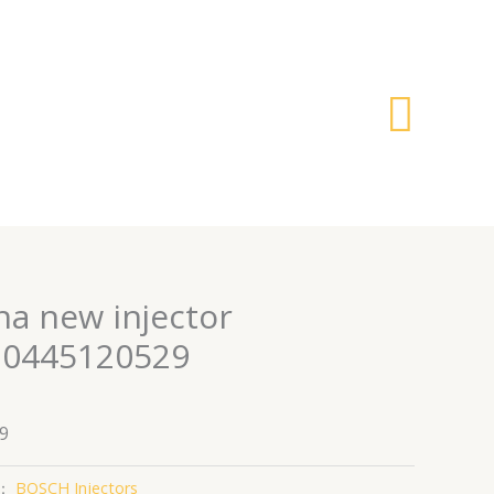
搜
索
na new injector
 0445120529
9
：
BOSCH Injectors