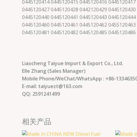
0445120414 0445120415 0445120416 0445120417
0445120427 0445120428 0442120429 0445120430
0445120440 0445120441 0445120443 0445120444
0445120460 0445120461 0445120462 0455120463
0445120481 0445120482 0445120485 0445120486
Liaocheng Taiyue Import & Export Co., Ltd.
Elle Zhang (Sales Manager)
Mobile Phone/WeChat/WhatsApp : +86-1334635
E-mail: taiyuezt@163.com
QQ: 2591241499
相关产品