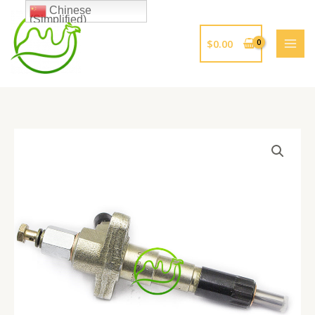
跳
Chinese
(Simplified)
至
内
$
0.00
容