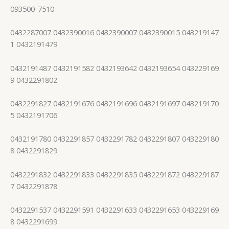
093500-7510
0432287007 0432390016 0432390007 0432390015 043219147
1 0432191479
0432191487 0432191582 0432193642 0432193654 043229169
9 0432291802
0432291827 0432191676 0432191696 0432191697 043219170
5 0432191706
0432191780 0432291857 0432291782 0432291807 043229180
8 0432291829
0432291832 0432291833 0432291835 0432291872 043229187
7 0432291878
0432291537 0432291591 0432291633 0432291653 043229169
8 0432291699