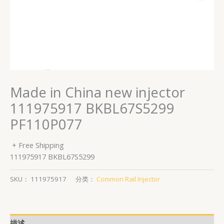
Made in China new injector
111975917 BKBL67S5299
PF110P077
+ Free Shipping
111975917 BKBL67S5299
SKU：
111975917
分类：
Common Rail Injector
描述