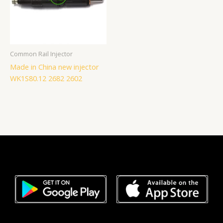
Common Rail Injector
Made in China new injector
WK1S80.12 2682 2602