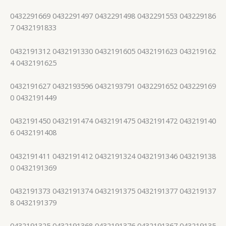
0432291669 0432291497 0432291498 0432291553 043229186
7 0432191833
0432191312 0432191330 0432191605 0432191623 043219162
4 0432191625
0432191627 0432193596 0432193791 0432291652 043229169
0 0432191449
0432191450 0432191474 0432191475 0432191472 043219140
6 0432191408
0432191411 0432191412 0432191324 0432191346 043219138
0 0432191369
0432191373 0432191374 0432191375 0432191377 043219137
8 0432191379
0432191325 0432191368 0432191376 0432191367 043219135