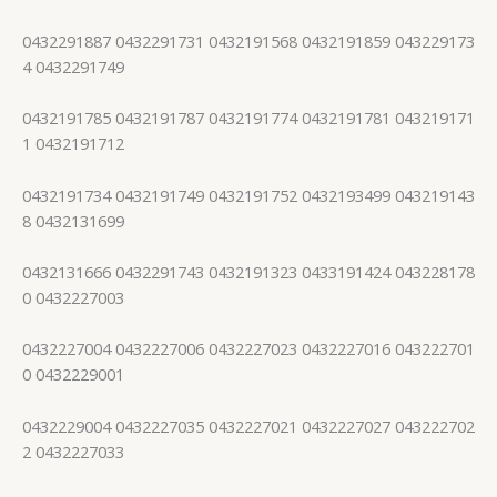
0432291887 0432291731 0432191568 0432191859 043229173
4 0432291749
0432191785 0432191787 0432191774 0432191781 043219171
1 0432191712
0432191734 0432191749 0432191752 0432193499 043219143
8 0432131699
0432131666 0432291743 0432191323 0433191424 043228178
0 0432227003
0432227004 0432227006 0432227023 0432227016 043222701
0 0432229001
0432229004 0432227035 0432227021 0432227027 043222702
2 0432227033