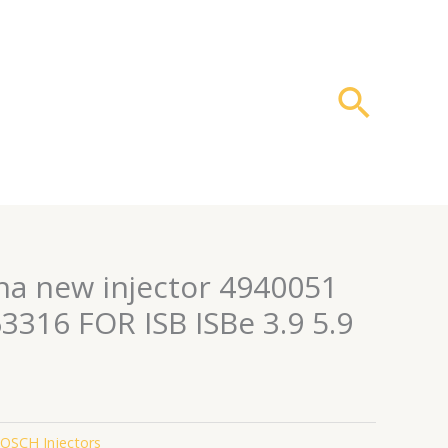
搜
索
na new injector 4940051
3316 FOR ISB ISBe 3.9 5.9
OSCH Injectors