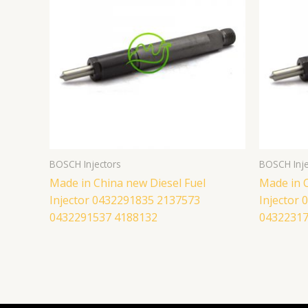
BOSCH Injectors
BOSCH Inje
Made in China new Diesel Fuel
Made in C
Injector 0432291835 2137573
Injector
0432291537 4188132
04322317