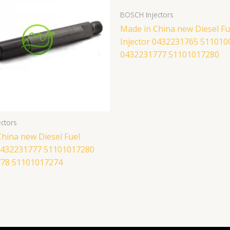
BOSCH Injectors
Made in China new Diesel Fu
Injector 0432231765 511010
0432231777 51101017280
ctors
hina new Diesel Fuel
 0432231777 51101017280
78 51101017274