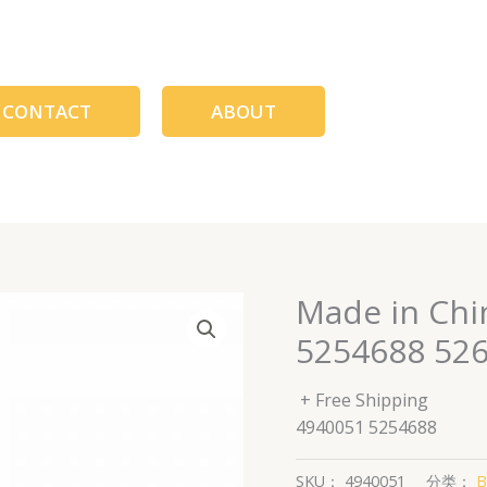
CONTACT
ABOUT
Made in Chi
5254688 526
+ Free Shipping
4940051 5254688
SKU：
4940051
分类：
B