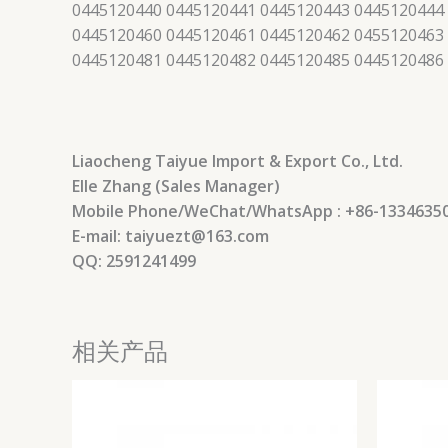
0445120440 0445120441 0445120443 0445120444
0445120460 0445120461 0445120462 0455120463
0445120481 0445120482 0445120485 0445120486
Liaocheng Taiyue Import & Export Co., Ltd.
Elle Zhang (Sales Manager)
Mobile Phone/WeChat/WhatsApp : +86-1334635
E-mail: taiyuezt@163.com
QQ: 2591241499
相关产品