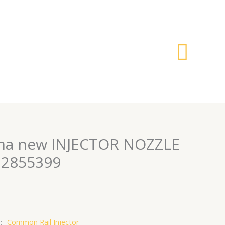
搜
索
ina new INJECTOR NOZZLE
 2855399
：
Common Rail Injector