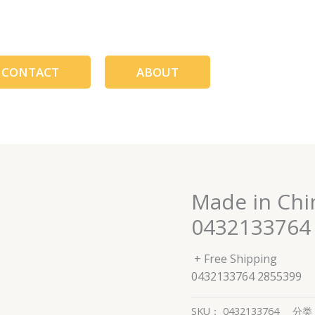
CONTACT
ABOUT
Made in Ch
0432133764
+ Free Shipping
0432133764 2855399
SKU：
0432133764
分类