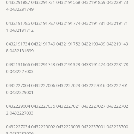
0432291887 0432291731 0432191568 0432191859 043229173
4 0432291749
0432191785 0432191787 0432191774 0432191781 043219171
1 0432191712
0432191734 0432191749 0432191752 0432193499 043219143
8 0432131699
0432131666 0432291743 0432191323 0433191424 043228178
0 0432227003
0432227004 0432227006 0432227023 0432227016 043222701
0 0432229001
0432229004 0432227035 0432227021 0432227027 043222702
2 0432227033
0432227034 0432229002 0432229003 0432237001 043223700
3 0432237006