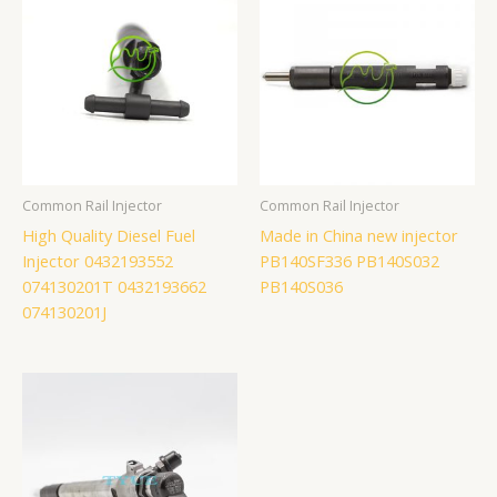
Common Rail Injector
Common Rail Injector
High Quality Diesel Fuel
Made in China new injector
Injector 0432193552
PB140SF336 PB140S032
074130201T 0432193662
PB140S036
074130201J