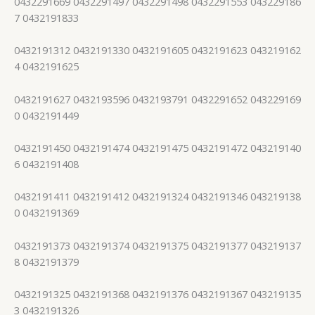
0432291669 0432291497 0432291498 0432291553 043229186
7 0432191833
0432191312 0432191330 0432191605 0432191623 043219162
4 0432191625
0432191627 0432193596 0432193791 0432291652 043229169
0 0432191449
0432191450 0432191474 0432191475 0432191472 043219140
6 0432191408
0432191411 0432191412 0432191324 0432191346 043219138
0 0432191369
0432191373 0432191374 0432191375 0432191377 043219137
8 0432191379
0432191325 0432191368 0432191376 0432191367 043219135
3 0432191326