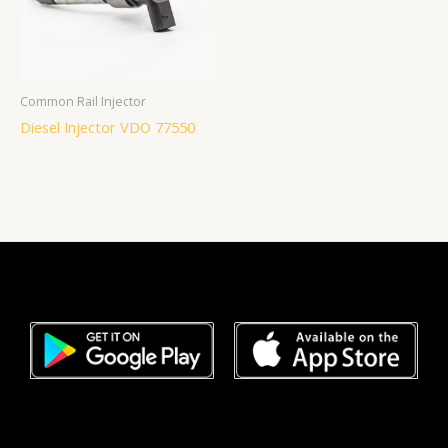
Common Rail Injector
Diesel Injector VDO 77550