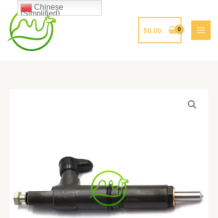
跳
Chinese
(Simplified)
至
内
$
0.00
容