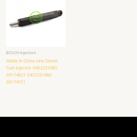
BOSCH Injectors
Made in China new Diesel
Fuel Injector 0432231685
30174821 0432231686
30174721