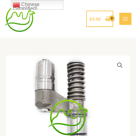
跳
Chinese
(Simplified)
至
内
$
0.00
容