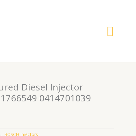
搜
索
red Diesel Injector
 1766549 0414701039
：
BOSCH Injectors