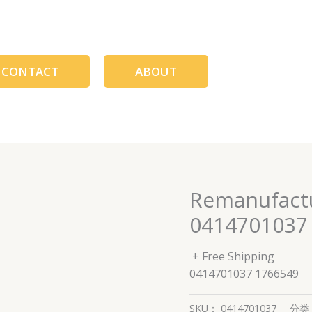
CONTACT
ABOUT
Remanufactu
0414701037
+ Free Shipping
0414701037 1766549
SKU：
0414701037
分类