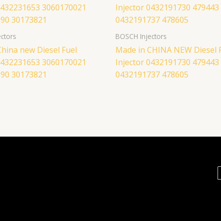
ctors
BOSCH Injectors
hina new Diesel Fuel
Made in CHINA NEW Diesel 
 0432231653 3060170021
Injector 0432191730 479443
90 30173821
0432191737 478605