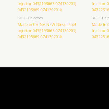
BOSCH Injectors
BOSCH Inje
Made in CHINA NEW Diesel Fuel
Made in C
Injector 0432193663 074130201J
Injector
0432193669 074130201K
04322316