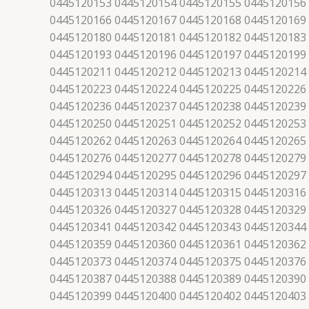
0445120153 0445120154 0445120155 0445120156
0445120166 0445120167 0445120168 0445120169
0445120180 0445120181 0445120182 0445120183
0445120193 0445120196 0445120197 0445120199
0445120211 0445120212 0445120213 0445120214
0445120223 0445120224 0445120225 0445120226
0445120236 0445120237 0445120238 0445120239
0445120250 0445120251 0445120252 0445120253
0445120262 0445120263 0445120264 0445120265
0445120276 0445120277 0445120278 0445120279
0445120294 0445120295 0445120296 0445120297
0445120313 0445120314 0445120315 0445120316
0445120326 0445120327 0445120328 0445120329
0445120341 0445120342 0445120343 0445120344
0445120359 0445120360 0445120361 0445120362
0445120373 0445120374 0445120375 0445120376
0445120387 0445120388 0445120389 0445120390
0445120399 0445120400 0445120402 0445120403