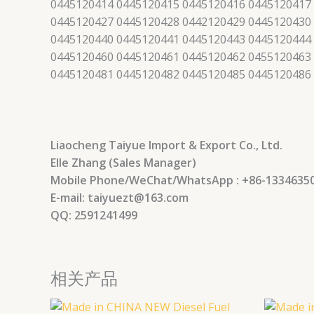
0445120414 0445120415 0445120416 0445120417
0445120427 0445120428 0442120429 0445120430
0445120440 0445120441 0445120443 0445120444
0445120460 0445120461 0445120462 0455120463
0445120481 0445120482 0445120485 0445120486
Liaocheng Taiyue Import & Export Co., Ltd.
Elle Zhang (Sales Manager)
Mobile Phone/WeChat/WhatsApp : +86-1334635
E-mail: taiyuezt@163.com
QQ: 2591241499
相关产品