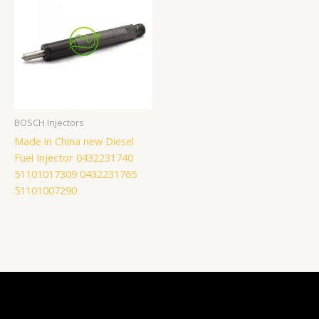
BOSCH Injectors
Made in China new Diesel
Fuel Injector 0432231740
51101017309 0432231765
51101007290