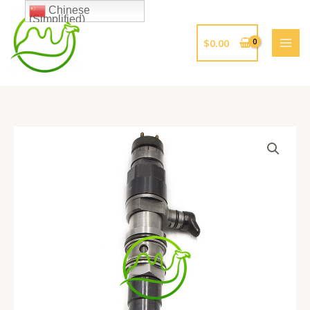
跳
Chinese
(Simplified)
至
内
$
0.00
容