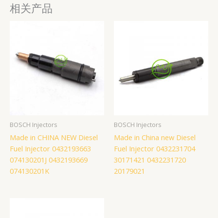
相关产品
BOSCH Injectors
BOSCH Injectors
Made in CHINA NEW Diesel
Made in China new Diesel
Fuel Injector 0432193663
Fuel Injector 0432231704
074130201J 0432193669
30171421 0432231720
074130201K
20179021