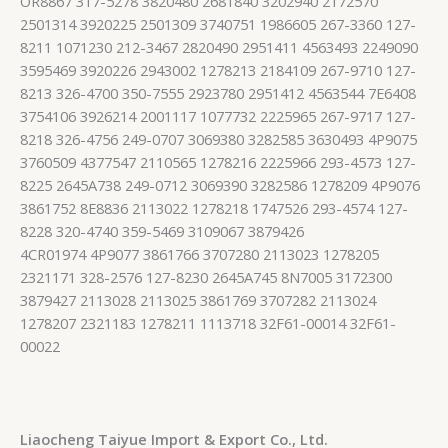
OR8867 317-5278 3820480 2681840 3202940 2172570
2501314 3920225 2501309 3740751 1986605 267-3360 127-
8211 1071230 212-3467 2820490 2951411 4563493 2249090
3595469 3920226 2943002 1278213 2184109 267-9710 127-
8213 326-4700 350-7555 2923780 2951412 4563544 7E6408
3754106 3926214 2001117 1077732 2225965 267-9717 127-
8218 326-4756 249-0707 3069380 3282585 3630493 4P9075
3760509 4377547 2110565 1278216 2225966 293-4573 127-
8225 2645A738 249-0712 3069390 3282586 1278209 4P9076
3861752 8E8836 2113022 1278218 1747526 293-4574 127-
8228 320-4740 359-5469 3109067 3879426
4CR01974 4P9077 3861766 3707280 2113023 1278205
2321171 328-2576 127-8230 2645A745 8N7005 3172300
3879427 2113028 2113025 3861769 3707282 2113024
1278207 2321183 1278211 1113718 32F61-00014 32F61-
00022
Liaocheng Taiyue Import & Export Co., Ltd.