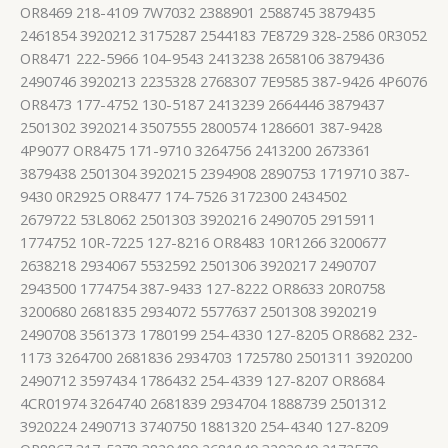
OR8469 218-4109 7W7032 2388901 2588745 3879435
2461854 3920212 3175287 2544183 7E8729 328-2586 0R3052
OR8471 222-5966 104-9543 2413238 2658106 3879436
2490746 3920213 2235328 2768307 7E9585 387-9426 4P6076
OR8473 177-4752 130-5187 2413239 2664446 3879437
2501302 3920214 3507555 2800574 1286601 387-9428
4P9077 OR8475 171-9710 3264756 2413200 2673361
3879438 2501304 3920215 2394908 2890753 1719710 387-
9430 0R2925 OR8477 174-7526 3172300 2434502
2679722 53L8062 2501303 3920216 2490705 2915911
1774752 10R-7225 127-8216 OR8483 10R1266 3200677
2638218 2934067 5532592 2501306 3920217 2490707
2943500 1774754 387-9433 127-8222 OR8633 20R0758
3200680 2681835 2934072 5577637 2501308 3920219
2490708 3561373 1780199 254-4330 127-8205 OR8682 232-
1173 3264700 2681836 2934703 1725780 2501311 3920200
2490712 3597434 1786432 254-4339 127-8207 OR8684
4CR01974 3264740 2681839 2934704 1888739 2501312
3920224 2490713 3740750 1881320 254-4340 127-8209