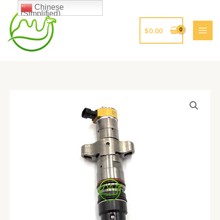
跳
Chinese
(Simplified)
至
内
$
0.00
容