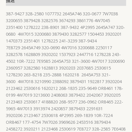
描述
387-9427 328-2580 1077732 2645A746 320-0677 7W7038
3200655 3879428 3282576 3674293 3861776 4W7045
2351400 1278222 238-8901 387-9432 4P2995 2645A747 320-
0680 4W7015 3200680 3879430 3282577 1504453 3920201
1470373 2351401 1278225 241-3239 387-9434
7E8729 2645A749 320-0690 4W7016 3200688 2250117
3282578 1628809 3920202 1537923 2447716 1278228 243-
4502 10R-7222 7E9585 2645A753 321-3600 4W7017 3200690
2360957 3282580 1628813 3920203 2037685 2530615
1278230 263-8218 235-2888 1620218 2645A753 321-
3600 4W7018 3210990 2388092 3879431 1922817 3920204
2123462 2530616 1620212 268-1835 235-9649 OR8461 178-
0199 4W7019 3213600 2408063 3879432 2042067 3920205
2123463 2530617 4188820 268-9577 236-0962 OR8465 222-
5965 4W7013 3913974 2420857 3879433 2291631
3920206 2123467 2530618 4P2995 269-1839 10R-7224
OR8467 177-4754 7W7026 3969626 2453516 3879434
2458272 3920211 2123468 2530619 7E8727 328-2585 7E6408