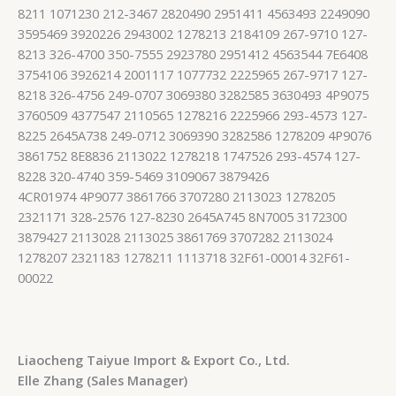
8211 1071230 212-3467 2820490 2951411 4563493 2249090
3595469 3920226 2943002 1278213 2184109 267-9710 127-
8213 326-4700 350-7555 2923780 2951412 4563544 7E6408
3754106 3926214 2001117 1077732 2225965 267-9717 127-
8218 326-4756 249-0707 3069380 3282585 3630493 4P9075
3760509 4377547 2110565 1278216 2225966 293-4573 127-
8225 2645A738 249-0712 3069390 3282586 1278209 4P9076
3861752 8E8836 2113022 1278218 1747526 293-4574 127-
8228 320-4740 359-5469 3109067 3879426
4CR01974 4P9077 3861766 3707280 2113023 1278205
2321171 328-2576 127-8230 2645A745 8N7005 3172300
3879427 2113028 2113025 3861769 3707282 2113024
1278207 2321183 1278211 1113718 32F61-00014 32F61-
00022
Liaocheng Taiyue Import & Export Co., Ltd.
Elle Zhang (Sales Manager)