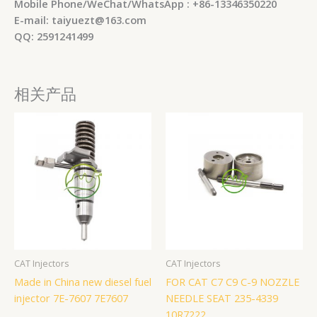
Mobile Phone/WeChat/WhatsApp : +86-13346350220
E-mail: taiyuezt@163.com
QQ: 2591241499
相关产品
CAT Injectors
CAT Injectors
Made in China new diesel fuel
FOR CAT C7 C9 C-9 NOZZLE
injector 7E-7607 7E7607
NEEDLE SEAT 235-4339
10R7222