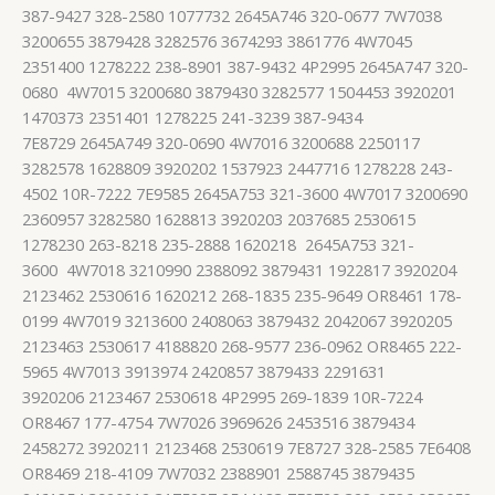
387-9427 328-2580 1077732 2645A746 320-0677 7W7038
3200655 3879428 3282576 3674293 3861776 4W7045
2351400 1278222 238-8901 387-9432 4P2995 2645A747 320-
0680 4W7015 3200680 3879430 3282577 1504453 3920201
1470373 2351401 1278225 241-3239 387-9434
7E8729 2645A749 320-0690 4W7016 3200688 2250117
3282578 1628809 3920202 1537923 2447716 1278228 243-
4502 10R-7222 7E9585 2645A753 321-3600 4W7017 3200690
2360957 3282580 1628813 3920203 2037685 2530615
1278230 263-8218 235-2888 1620218 2645A753 321-
3600 4W7018 3210990 2388092 3879431 1922817 3920204
2123462 2530616 1620212 268-1835 235-9649 OR8461 178-
0199 4W7019 3213600 2408063 3879432 2042067 3920205
2123463 2530617 4188820 268-9577 236-0962 OR8465 222-
5965 4W7013 3913974 2420857 3879433 2291631
3920206 2123467 2530618 4P2995 269-1839 10R-7224
OR8467 177-4754 7W7026 3969626 2453516 3879434
2458272 3920211 2123468 2530619 7E8727 328-2585 7E6408
OR8469 218-4109 7W7032 2388901 2588745 3879435