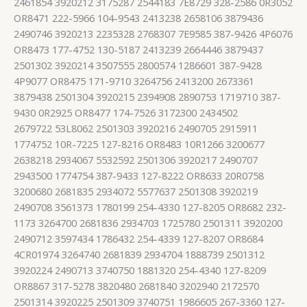
2461854 3920212 3175287 2544183 7E8729 328-2586 0R3052
OR8471 222-5966 104-9543 2413238 2658106 3879436
2490746 3920213 2235328 2768307 7E9585 387-9426 4P6076
OR8473 177-4752 130-5187 2413239 2664446 3879437
2501302 3920214 3507555 2800574 1286601 387-9428
4P9077 OR8475 171-9710 3264756 2413200 2673361
3879438 2501304 3920215 2394908 2890753 1719710 387-
9430 0R2925 OR8477 174-7526 3172300 2434502
2679722 53L8062 2501303 3920216 2490705 2915911
1774752 10R-7225 127-8216 OR8483 10R1266 3200677
2638218 2934067 5532592 2501306 3920217 2490707
2943500 1774754 387-9433 127-8222 OR8633 20R0758
3200680 2681835 2934072 5577637 2501308 3920219
2490708 3561373 1780199 254-4330 127-8205 OR8682 232-
1173 3264700 2681836 2934703 1725780 2501311 3920200
2490712 3597434 1786432 254-4339 127-8207 OR8684
4CR01974 3264740 2681839 2934704 1888739 2501312
3920224 2490713 3740750 1881320 254-4340 127-8209
OR8867 317-5278 3820480 2681840 3202940 2172570
2501314 3920225 2501309 3740751 1986605 267-3360 127-