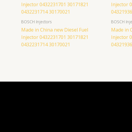
BOSCH Injectors
BOSCH Inje
Made in China new Diesel Fuel
Made in 
Injector 0432231701 30171821
Injector
0432231714 30170021
04321936