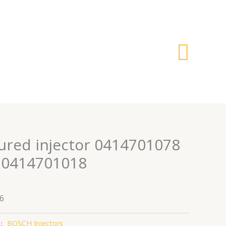
搜
索
red injector 0414701078
 0414701018
6
：
BOSCH Injectors