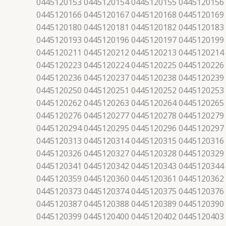
0445120153 0445120154 0445120155 0445120156
0445120166 0445120167 0445120168 0445120169
0445120180 0445120181 0445120182 0445120183
0445120193 0445120196 0445120197 0445120199
0445120211 0445120212 0445120213 0445120214
0445120223 0445120224 0445120225 0445120226
0445120236 0445120237 0445120238 0445120239
0445120250 0445120251 0445120252 0445120253
0445120262 0445120263 0445120264 0445120265
0445120276 0445120277 0445120278 0445120279
0445120294 0445120295 0445120296 0445120297
0445120313 0445120314 0445120315 0445120316
0445120326 0445120327 0445120328 0445120329
0445120341 0445120342 0445120343 0445120344
0445120359 0445120360 0445120361 0445120362
0445120373 0445120374 0445120375 0445120376
0445120387 0445120388 0445120389 0445120390
0445120399 0445120400 0445120402 0445120403