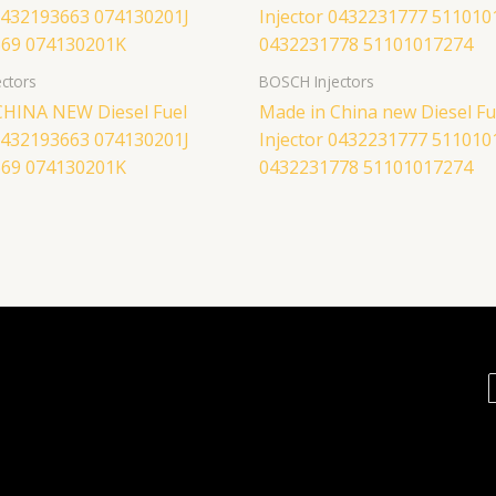
ctors
BOSCH Injectors
CHINA NEW Diesel Fuel
Made in China new Diesel Fu
 0432193663 074130201J
Injector 0432231777 511010
69 074130201K
0432231778 51101017274