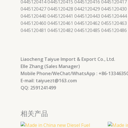
0445120414 0445120415 0445120416 0445120417
0445120427 0445120428 0442120429 0445120430
0445120440 0445120441 0445120443 0445120444
0445120460 0445120461 0445120462 0455120463
0445120481 0445120482 0445120485 0445120486
Liaocheng Taiyue Import & Export Co., Ltd.
Elle Zhang (Sales Manager)
Mobile Phone/WeChat/WhatsApp : +86-1334635
E-mail: taiyuezt@163.com
QQ: 2591241499
相关产品