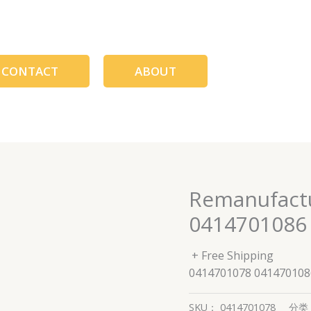
CONTACT
ABOUT
Remanufactu
0414701086
+ Free Shipping
0414701078 041470108
SKU：
0414701078
分类