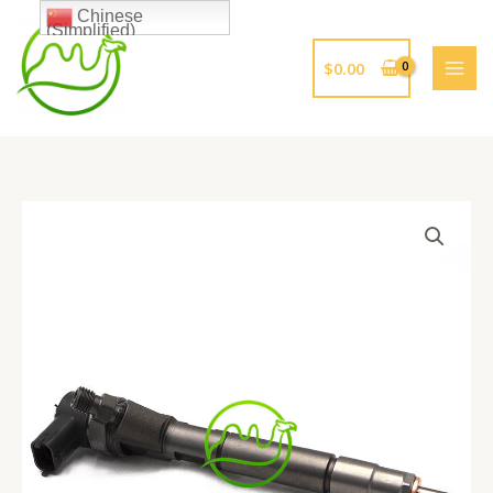
跳
Chinese
(Simplified)
至
内
$
0.00
容