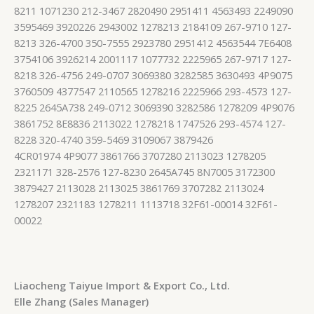
8211 1071230 212-3467 2820490 2951411 4563493 2249090
3595469 3920226 2943002 1278213 2184109 267-9710 127-
8213 326-4700 350-7555 2923780 2951412 4563544 7E6408
3754106 3926214 2001117 1077732 2225965 267-9717 127-
8218 326-4756 249-0707 3069380 3282585 3630493 4P9075
3760509 4377547 2110565 1278216 2225966 293-4573 127-
8225 2645A738 249-0712 3069390 3282586 1278209 4P9076
3861752 8E8836 2113022 1278218 1747526 293-4574 127-
8228 320-4740 359-5469 3109067 3879426
4CR01974 4P9077 3861766 3707280 2113023 1278205
2321171 328-2576 127-8230 2645A745 8N7005 3172300
3879427 2113028 2113025 3861769 3707282 2113024
1278207 2321183 1278211 1113718 32F61-00014 32F61-
00022
Liaocheng Taiyue Import & Export Co., Ltd.
Elle Zhang (Sales Manager)