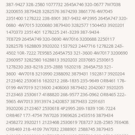
387-9427 328-2580 1077732 2645A746 320-0677 7W7038
3200655 3879428 3282576 3674293 3861776 4W7045
2351400 1278222 238-8901 387-9432 4P2995 2645A747 320-
0680 4W7015 3200680 3879430 3282577 1504453 3920201
1470373 2351401 1278225 241-3239 387-9434
7E8729 2645A749 320-0690 4W7016 3200688 2250117
3282578 1628809 3920202 1537923 2447716 1278228 243-
4502 10R-7222 7E9585 2645A753 321-3600 4W7017 3200690
2360957 3282580 1628813 3920203 2037685 2530615
1278230 263-8218 235-2888 1620218 2645A753 321-
3600 4W7018 3210990 2388092 3879431 1922817 3920204
2123462 2530616 1620212 268-1835 235-9649 OR8461 178-
0199 4W7019 3213600 2408063 3879432 2042067 3920205
2123463 2530617 4188820 268-9577 236-0962 OR8465 222-
5965 4W7013 3913974 2420857 3879433 2291631
3920206 2123467 2530618 4P2995 269-1839 10R-7224
OR8467 177-4754 7W7026 3969626 2453516 3879434
2458272 3920211 2123468 2530619 7E8727 328-2585 7E6408
OR8469 218-4109 7W7032 2388901 2588745 3879435