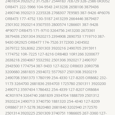
2461854 3920212 3175287 2544183 7E8729 328-2586 0R3052
OR8471 222-5966 104-9543 2413238 2658106 3879436
2490746 3920213 2235328 2768307 7E9585 387-9426 4P6076
OR8473 177-4752 130-5187 2413239 2664446 3879437
2501302 3920214 3507555 2800574 1286601 387-9428
4P9077 OR8475 171-9710 3264756 2413200 2673361
3879438 2501304 3920215 2394908 2890753 1719710 387-
9430 0R2925 OR8477 174-7526 3172300 2434502
2679722 53L8062 2501303 3920216 2490705 2915911
1774752 10R-7225 127-8216 OR8483 10R1266 3200677
2638218 2934067 5532592 2501306 3920217 2490707
2943500 1774754 387-9433 127-8222 OR8633 20R0758
3200680 2681835 2934072 5577637 2501308 3920219
2490708 3561373 1780199 254-4330 127-8205 OR8682 232-
1173 3264700 2681836 2934703 1725780 2501311 3920200
2490712 3597434 1786432 254-4339 127-8207 OR8684
4CR01974 3264740 2681839 2934704 1888739 2501312
3920224 2490713 3740750 1881320 254-4340 127-8209
OR8867 317-5278 3820480 2681840 3202940 2172570
2501314 3920225 2501309 3740751 1986605 267-3360 127-