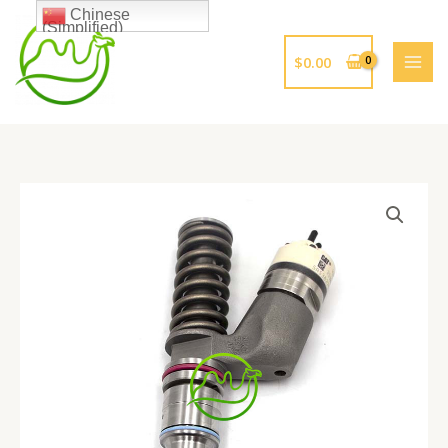
跳
Chinese
(Simplified)
至
内
$
0.00
容