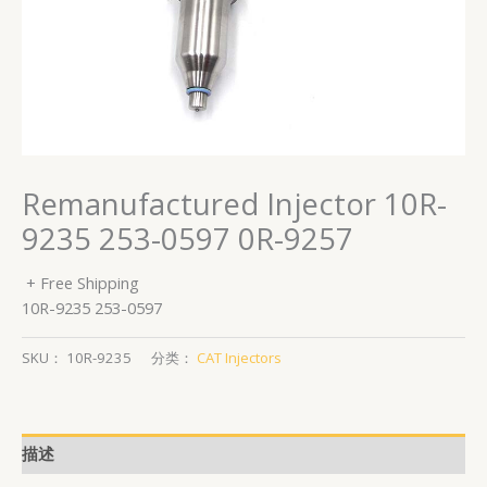
Remanufactured Injector 10R-
9235 253-0597 0R-9257
+ Free Shipping
10R-9235 253-0597
SKU：
10R-9235
分类：
CAT Injectors
描述