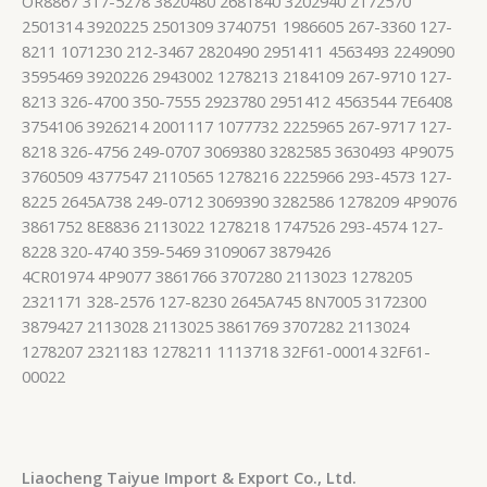
OR8867 317-5278 3820480 2681840 3202940 2172570
2501314 3920225 2501309 3740751 1986605 267-3360 127-
8211 1071230 212-3467 2820490 2951411 4563493 2249090
3595469 3920226 2943002 1278213 2184109 267-9710 127-
8213 326-4700 350-7555 2923780 2951412 4563544 7E6408
3754106 3926214 2001117 1077732 2225965 267-9717 127-
8218 326-4756 249-0707 3069380 3282585 3630493 4P9075
3760509 4377547 2110565 1278216 2225966 293-4573 127-
8225 2645A738 249-0712 3069390 3282586 1278209 4P9076
3861752 8E8836 2113022 1278218 1747526 293-4574 127-
8228 320-4740 359-5469 3109067 3879426
4CR01974 4P9077 3861766 3707280 2113023 1278205
2321171 328-2576 127-8230 2645A745 8N7005 3172300
3879427 2113028 2113025 3861769 3707282 2113024
1278207 2321183 1278211 1113718 32F61-00014 32F61-
00022
Liaocheng Taiyue Import & Export Co., Ltd.