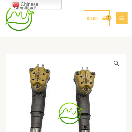
跳
Chinese
(Simplified)
至
内
$
0.00
容