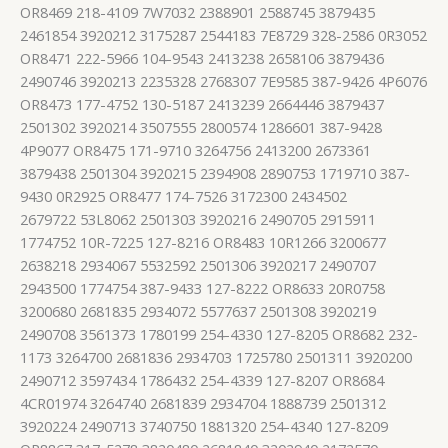
OR8469 218-4109 7W7032 2388901 2588745 3879435
2461854 3920212 3175287 2544183 7E8729 328-2586 0R3052
OR8471 222-5966 104-9543 2413238 2658106 3879436
2490746 3920213 2235328 2768307 7E9585 387-9426 4P6076
OR8473 177-4752 130-5187 2413239 2664446 3879437
2501302 3920214 3507555 2800574 1286601 387-9428
4P9077 OR8475 171-9710 3264756 2413200 2673361
3879438 2501304 3920215 2394908 2890753 1719710 387-
9430 0R2925 OR8477 174-7526 3172300 2434502
2679722 53L8062 2501303 3920216 2490705 2915911
1774752 10R-7225 127-8216 OR8483 10R1266 3200677
2638218 2934067 5532592 2501306 3920217 2490707
2943500 1774754 387-9433 127-8222 OR8633 20R0758
3200680 2681835 2934072 5577637 2501308 3920219
2490708 3561373 1780199 254-4330 127-8205 OR8682 232-
1173 3264700 2681836 2934703 1725780 2501311 3920200
2490712 3597434 1786432 254-4339 127-8207 OR8684
4CR01974 3264740 2681839 2934704 1888739 2501312
3920224 2490713 3740750 1881320 254-4340 127-8209