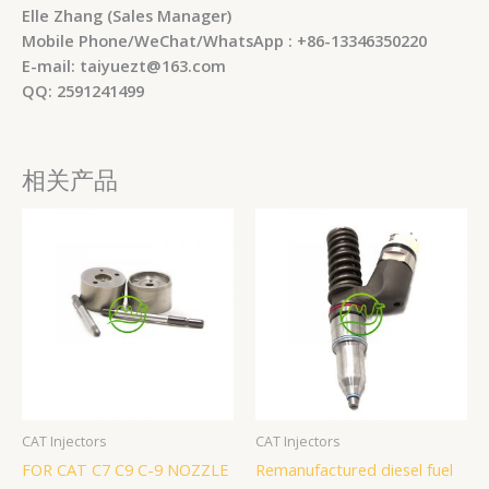
Elle Zhang (Sales Manager)
Mobile Phone/WeChat/WhatsApp : +86-13346350220
E-mail: taiyuezt@163.com
QQ: 2591241499
相关产品
CAT Injectors
CAT Injectors
FOR CAT C7 C9 C-9 NOZZLE
Remanufactured diesel fuel