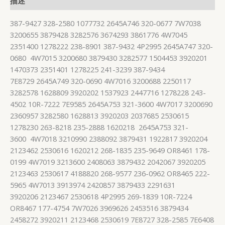
描述
387-9427 328-2580 1077732 2645A746 320-0677 7W7038
3200655 3879428 3282576 3674293 3861776 4W7045
2351400 1278222 238-8901 387-9432 4P2995 2645A747 320-
0680 4W7015 3200680 3879430 3282577 1504453 3920201
1470373 2351401 1278225 241-3239 387-9434
7E8729 2645A749 320-0690 4W7016 3200688 2250117
3282578 1628809 3920202 1537923 2447716 1278228 243-
4502 10R-7222 7E9585 2645A753 321-3600 4W7017 3200690
2360957 3282580 1628813 3920203 2037685 2530615
1278230 263-8218 235-2888 1620218 2645A753 321-
3600 4W7018 3210990 2388092 3879431 1922817 3920204
2123462 2530616 1620212 268-1835 235-9649 OR8461 178-
0199 4W7019 3213600 2408063 3879432 2042067 3920205
2123463 2530617 4188820 268-9577 236-0962 OR8465 222-
5965 4W7013 3913974 2420857 3879433 2291631
3920206 2123467 2530618 4P2995 269-1839 10R-7224
OR8467 177-4754 7W7026 3969626 2453516 3879434
2458272 3920211 2123468 2530619 7E8727 328-2585 7E6408