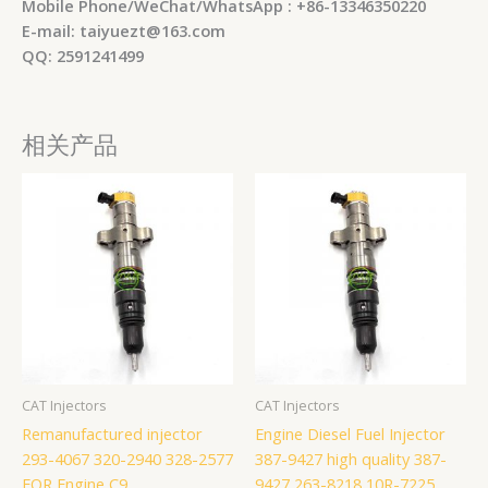
Mobile Phone/WeChat/WhatsApp : +86-13346350220
E-mail: taiyuezt@163.com
QQ: 2591241499
相关产品
CAT Injectors
CAT Injectors
Remanufactured injector
Engine Diesel Fuel Injector
293-4067 320-2940 328-2577
387-9427 high quality 387-
FOR Engine C9
9427 263-8218 10R-7225