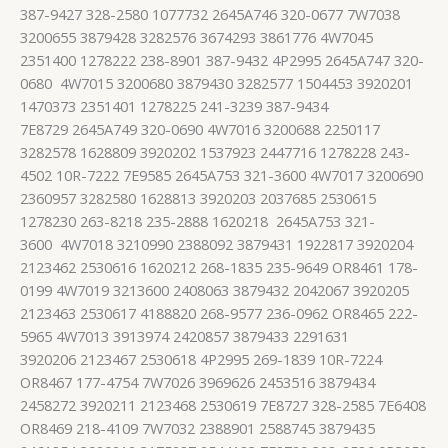
387-9427 328-2580 1077732 2645A746 320-0677 7W7038
3200655 3879428 3282576 3674293 3861776 4W7045
2351400 1278222 238-8901 387-9432 4P2995 2645A747 320-
0680 4W7015 3200680 3879430 3282577 1504453 3920201
1470373 2351401 1278225 241-3239 387-9434
7E8729 2645A749 320-0690 4W7016 3200688 2250117
3282578 1628809 3920202 1537923 2447716 1278228 243-
4502 10R-7222 7E9585 2645A753 321-3600 4W7017 3200690
2360957 3282580 1628813 3920203 2037685 2530615
1278230 263-8218 235-2888 1620218 2645A753 321-
3600 4W7018 3210990 2388092 3879431 1922817 3920204
2123462 2530616 1620212 268-1835 235-9649 OR8461 178-
0199 4W7019 3213600 2408063 3879432 2042067 3920205
2123463 2530617 4188820 268-9577 236-0962 OR8465 222-
5965 4W7013 3913974 2420857 3879433 2291631
3920206 2123467 2530618 4P2995 269-1839 10R-7224
OR8467 177-4754 7W7026 3969626 2453516 3879434
2458272 3920211 2123468 2530619 7E8727 328-2585 7E6408
OR8469 218-4109 7W7032 2388901 2588745 3879435