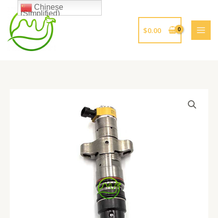
跳
Chinese
(Simplified)
至
内
$
0.00
容