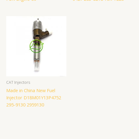
CAT Injectors
Made in China New Fuel
Injector D18M01Y13P4752
295-9130 2959130