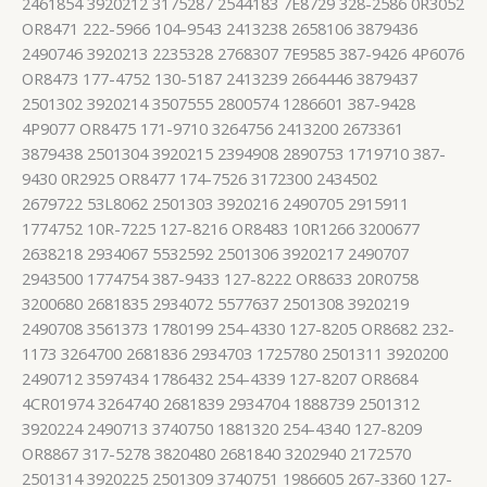
2461854 3920212 3175287 2544183 7E8729 328-2586 0R3052
OR8471 222-5966 104-9543 2413238 2658106 3879436
2490746 3920213 2235328 2768307 7E9585 387-9426 4P6076
OR8473 177-4752 130-5187 2413239 2664446 3879437
2501302 3920214 3507555 2800574 1286601 387-9428
4P9077 OR8475 171-9710 3264756 2413200 2673361
3879438 2501304 3920215 2394908 2890753 1719710 387-
9430 0R2925 OR8477 174-7526 3172300 2434502
2679722 53L8062 2501303 3920216 2490705 2915911
1774752 10R-7225 127-8216 OR8483 10R1266 3200677
2638218 2934067 5532592 2501306 3920217 2490707
2943500 1774754 387-9433 127-8222 OR8633 20R0758
3200680 2681835 2934072 5577637 2501308 3920219
2490708 3561373 1780199 254-4330 127-8205 OR8682 232-
1173 3264700 2681836 2934703 1725780 2501311 3920200
2490712 3597434 1786432 254-4339 127-8207 OR8684
4CR01974 3264740 2681839 2934704 1888739 2501312
3920224 2490713 3740750 1881320 254-4340 127-8209
OR8867 317-5278 3820480 2681840 3202940 2172570
2501314 3920225 2501309 3740751 1986605 267-3360 127-