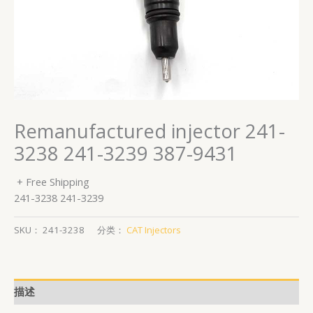
Remanufactured injector 241-
3238 241-3239 387-9431
+ Free Shipping
241-3238 241-3239
SKU：
241-3238
分类：
CAT Injectors
描述