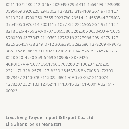
8211 1071230 212-3467 2820490 2951411 4563493 2249090
3595469 3920226 2943002 1278213 2184109 267-9710 127-
8213 326-4700 350-7555 2923780 2951412 4563544 7E6408
3754106 3926214 2001117 1077732 2225965 267-9717 127-
8218 326-4756 249-0707 3069380 3282585 3630493 4P9075
3760509 4377547 2110565 1278216 2225966 293-4573 127-
8225 2645A738 249-0712 3069390 3282586 1278209 4P9076
3861752 8E8836 2113022 1278218 1747526 293-4574 127-
8228 320-4740 359-5469 3109067 3879426
4CR01974 4P9077 3861766 3707280 2113023 1278205
2321171 328-2576 127-8230 2645A745 8N7005 3172300
3879427 2113028 2113025 3861769 3707282 2113024
1278207 2321183 1278211 1113718 32F61-00014 32F61-
00022
Liaocheng Taiyue Import & Export Co., Ltd.
Elle Zhang (Sales Manager)