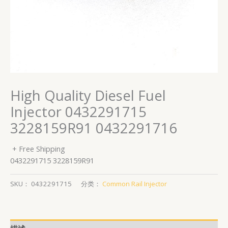
High Quality Diesel Fuel
Injector 0432291715
3228159R91 0432291716
+ Free Shipping
0432291715 3228159R91
SKU：
0432291715
分类：
Common Rail Injector