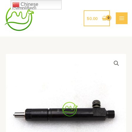
跳
Chinese
(Simplified)
至
内
$
0.00
容