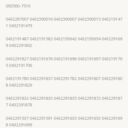
093500-7510
0432287007 0432390016 0432390007 0432390015 043219147
1 0432191479
0432191487 0432191582 0432193642 0432193654 043229169
9 0432291802
0432291827 0432191676 0432191696 0432191697 043219170
5 0432191706
0432191780 0432291857 0432291782 0432291807 043229180
8 0432291829
0432291832 0432291833 0432291835 0432291872 043229187
7 0432291878
0432291537 0432291591 0432291633 0432291653 043229169
8 0432291699