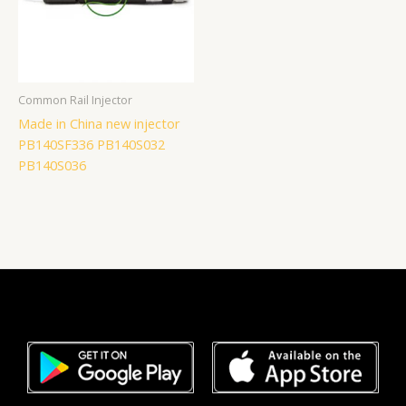
Common Rail Injector
Made in China new injector
PB140SF336 PB140S032
PB140S036