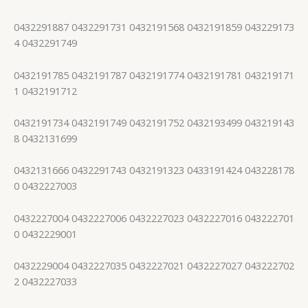
0432291887 0432291731 0432191568 0432191859 043229173
4 0432291749
0432191785 0432191787 0432191774 0432191781 043219171
1 0432191712
0432191734 0432191749 0432191752 0432193499 043219143
8 0432131699
0432131666 0432291743 0432191323 0433191424 043228178
0 0432227003
0432227004 0432227006 0432227023 0432227016 043222701
0 0432229001
0432229004 0432227035 0432227021 0432227027 043222702
2 0432227033