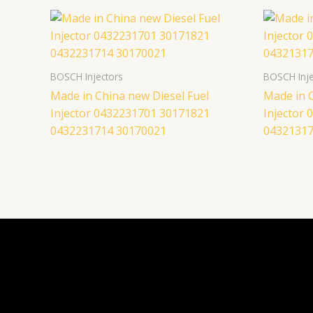
BOSCH Injectors
BOSCH Inje
Made in China new Diesel Fuel
Made in C
Injector 0432231701 30171821
Injector
0432231714 30170021
04321317