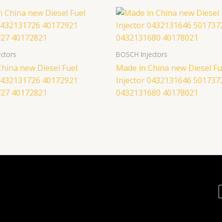
ctors
BOSCH Injectors
hina new Diesel Fuel
Made in China new Diesel Fu
 0432131726 40172921
Injector 0432131646 501737
27 40172821
0432131680 40178021