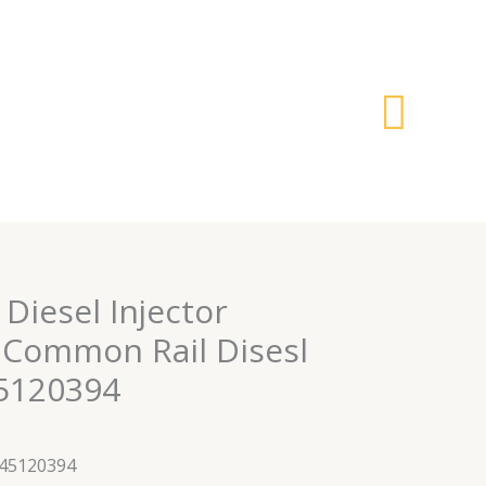
搜
索
 Diesel Injector
Common Rail Disesl
45120394
445120394