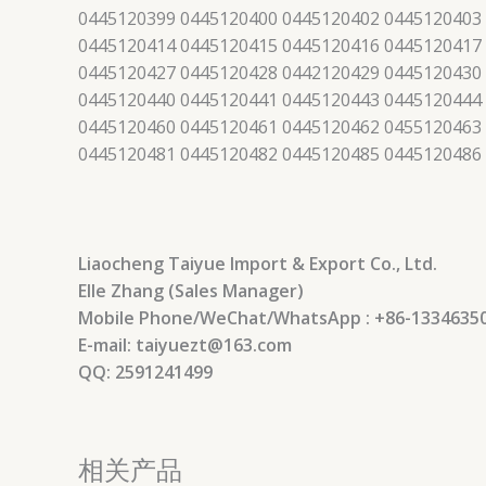
0445120399 0445120400 0445120402 0445120403
0445120414 0445120415 0445120416 0445120417
0445120427 0445120428 0442120429 0445120430
0445120440 0445120441 0445120443 0445120444
0445120460 0445120461 0445120462 0455120463
0445120481 0445120482 0445120485 0445120486
Liaocheng Taiyue Import & Export Co., Ltd.
Elle Zhang (Sales Manager)
Mobile Phone/WeChat/WhatsApp : +86-1334635
E-mail: taiyuezt@163.com
QQ: 2591241499
相关产品